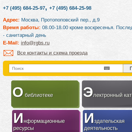
,
+7 (495) 684-25-97
+7 (495) 684-25-98
Адрес:
Москва, Протопоповский пер., д.9
Время работы:
08.00-18.00 кроме воскресенья. После
- санитарный день
E-Mail:
info@rgbs.ru
Все контакты и схема проезда
О
Э
библиотеке
лектронный кат
И
И
нформационные
здательская
ресурсы
деятельность