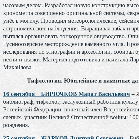
часовым делом. Разработал новую конструкцию выс
хронометра совершенно оригинальной системы, секр
унёс в могилу. Проводил метеорологические, сейсмич
астрономические наблюдения. Выращивал табак и ар
пытался организовать тонкорунное овцеводство. Опи
Гусиноозерское месторождение каменного угля. Про
исследования по этнографии и археологии, собирал б
песни и сказки. Материал подготовила и начитала Ла
Михайлова.
Тифлология. Юбилейные и памятные да
16 сентября БИРЮЧКОВ Марат Васильевич
– Ж
библиограф, тифлолог, заслуженный работник культ
Российской Федерации, почётный член Всероссийско
слепых, участник Великой Отечественной войны: 100 
рождения.
25 сентября ЖАРКОВ Дмитрий Сергеевич
– Биб