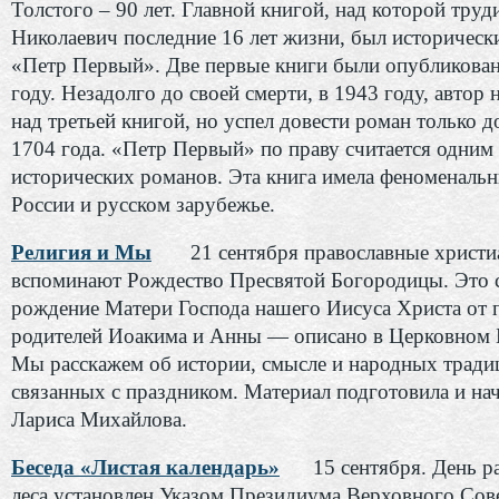
Толстого – 90 лет. Главной книгой, над которой труд
Николаевич последние 16 лет жизни, был историческ
«Петр Первый». Две первые книги были опубликова
году. Незадолго до своей смерти, в 1943 году, автор 
над третьей книгой, но успел довести роман только 
1704 года. «Петр Первый» по праву считается одним
исторических романов. Эта книга имела феноменальн
России и русском зарубежье.
Религия и Мы
21 сентября православные христи
вспоминают Рождество Пресвятой Богородицы. Это
рождение Матери Господа нашего Иисуса Христа от 
родителей Иоакима и Анны — описано в Церковном 
Мы расскажем об истории, смысле и народных тради
связанных с праздником. Материал подготовила и на
Лариса Михайлова.
Беседа «Листая календарь»
15 сентября. День ра
леса установлен Указом Президиума Верховного Сов