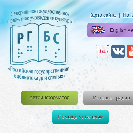
Карта сайта
|
На 
English ve
Автоинформатор
Интернет-радио
Помощь читателям