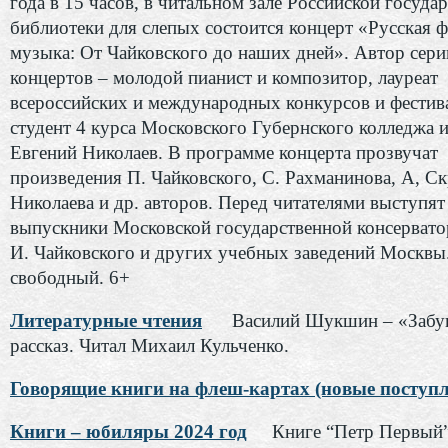
года в 15 часов, в читальном зале Российской госуда
библиотеки для слепых состоится концерт «Русская 
музыка: От Чайковского до наших дней». Автор сери
концертов – молодой пианист и композитор, лауреат
всероссийских и международных конкурсов и фестив
студент 4 курса Московского Губернского колледжа и
Евгений Николаев. В программе концерта прозвучат
произведения П. Чайковского, С. Рахманинова, А, Ск
Николаева и др. авторов. Перед читателями выступят
выпускники Московской государственной консервато
И. Чайковского и других учебных заведений Москвы
свободный. 6+
Литературные чтения
Василий Шукшин – «Забу
рассказ. Читал Михаил Кульченко.
Говорящие книги на флеш-картах (новые поступл
Книги – юбиляры 2024 год
Книге “Петр Первый”