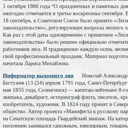
1 октября 1980 года “О праздничных и памятных дня
ежегодно отмечается в третье воскресенье сентября. 
18 сентября, в Советском Союзе было принято «Лес
законодательство», регулирующее вопросы лесного х
Как раз с этой даты одновременно с принятием «Лес
законодательства» было решено официально отмечат
работников леса. И традиционно каждую осень лесн
свой профессиональный праздник. Материал подгото
начитала Лариса Михайлова.
Информатор выходного дня
Николай Александ
Бестужев (13 (24) апреля 1791 года, Санкт-Петербург
мая 1855 года, Селенгинск) — капитан-лейтенант 8-г
экипажа, декабрист, историограф флота, писатель, кр
изобретатель, художник. В 1824 году принят в Север
общество. Автор проекта «Манифеста к русскому на
на Сенатскую площадь Гвардейский экипаж. На катор
поселении занимался сапожным, ювелирным, токарн