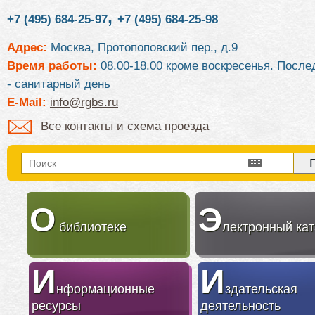
,
+7 (495) 684-25-97
+7 (495) 684-25-98
Адрес:
Москва, Протопоповский пер., д.9
Время работы:
08.00-18.00 кроме воскресенья. После
- санитарный день
E-Mail:
info@rgbs.ru
Все контакты и схема проезда
О
Э
библиотеке
лектронный кат
И
И
нформационные
здательская
ресурсы
деятельность