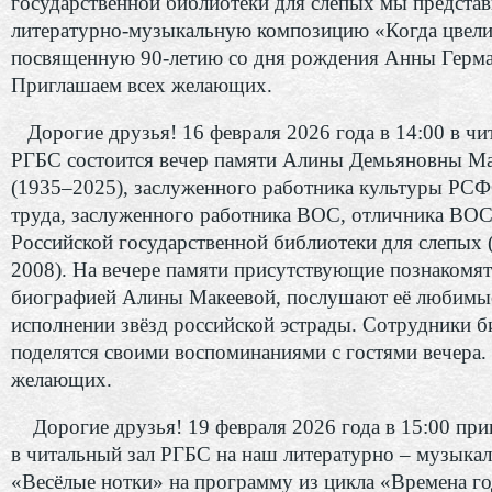
государственной библиотеки для слепых мы предста
литературно-музыкальную композицию «Когда цвели
посвященную 90-летию со дня рождения Анны Герма
Приглашаем всех желающих.
Дорогие друзья! 16 февраля 2026 года в 14:00 в чи
РГБС состоится вечер памяти Алины Демьяновны М
(1935–2025), заслуженного работника культуры РСФ
труда, заслуженного работника ВОС, отличника ВОС
Российской государственной библиотеки для слепых 
2008). На вечере памяти присутствующие познакомят
биографией Алины Макеевой, послушают её любимые
исполнении звёзд российской эстрады. Сотрудники б
поделятся своими воспоминаниями с гостями вечера.
желающих.
Дорогие друзья! 19 февраля 2026 года в 15:00 при
в читальный зал РГБС на наш литературно – музыка
«Весёлые нотки» на программу из цикла «Времена го