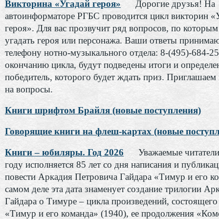
Викторина «Угадай героя»
Дорогие друзья! На
автоинформаторе РГБС проводится цикл викторин «
героя». Для вас прозвучит ряд вопросов, по которы
угадать героя или персонажа. Ваши ответы принимаю
телефону нотно-музыкального отдела: 8-(495)-684-25
окончанию цикла, будут подведены итоги и определе
победитель, которого будет ждать приз. Приглашаем 
на вопросы.
Книги шрифтом Брайля (новые поступления)
Говорящие книги на флеш-картах (новые поступл
Книги – юбиляры. Год 2026
Уважаемые читатели
году исполняется 85 лет со дня написания и публика
повести Аркадия Петровича Гайдара «Тимур и его к
самом деле эта дата знаменует создание трилогии Ар
Гайдара о Тимуре – цикла произведений, состоящего
«Тимур и его команда» (1940), ее продолжения «Ком