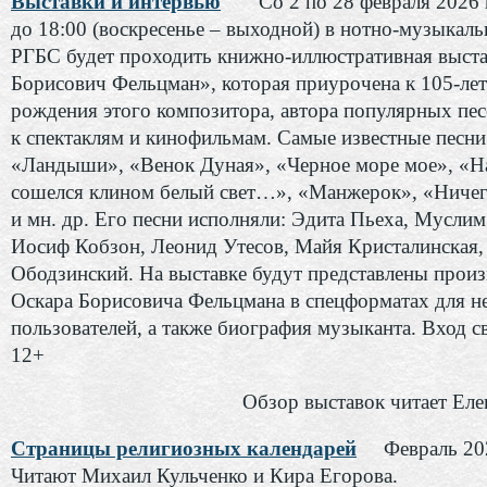
Выставки и интервью
Со 2 по 28 февраля 2026 
до 18:00 (воскресенье – выходной) в нотно-музыкаль
РГБС будет проходить книжно-иллюстративная выста
Борисович Фельцман», которая приурочена к 105-ле
рождения этого композитора, автора популярных пес
к спектаклям и кинофильмам. Самые известные песни
«Ландыши», «Венок Дуная», «Черное море мое», «На
сошелся клином белый свет…», «Манжерок», «Ничег
и мн. др. Его песни исполняли: Эдита Пьеха, Мусли
Иосиф Кобзон, Леонид Утесов, Майя Кристалинская,
Ободзинский. На выставке будут представлены прои
Оскара Борисовича Фельцмана в спецформатах для н
пользователей, а также биография музыканта. Вход 
12+
Обзор выставок читает Еле
Страницы религиозных календарей
Февраль 20
Читают Михаил Кульченко и Кира Егорова.