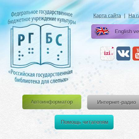
Карта сайта
|
На 
English ve
Автоинформатор
Интернет-радио
Помощь читателям