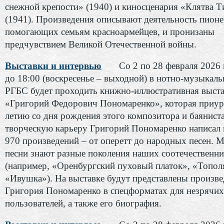
снежной крепости» (1940) и киносценария «Клятва 
(1941). Произведения описывают деятельность пионе
помогающих семьям красноармейцев, и пронизаны
предчувствием Великой Отечественной войны.
Выставки и интервью
Со 2 по 28 февраля 2026 
до 18:00 (воскресенье – выходной) в нотно-музыкаль
РГБС будет проходить книжно-иллюстративная выста
«Григорий Федорович Пономаренко», которая приур
летию со дня рождения этого композитора и баяниста
творческую карьеру Григорий Пономаренко написал
970 произведений – от оперетт до народных песен. М
песни знают разные поколения наших соотечественн
(например, «Оренбургский пуховый платок», «Топол
«Ивушка»). На выставке будут представлены произв
Григория Пономаренко в спецформатах для незрячих
пользователей, а также его биография.