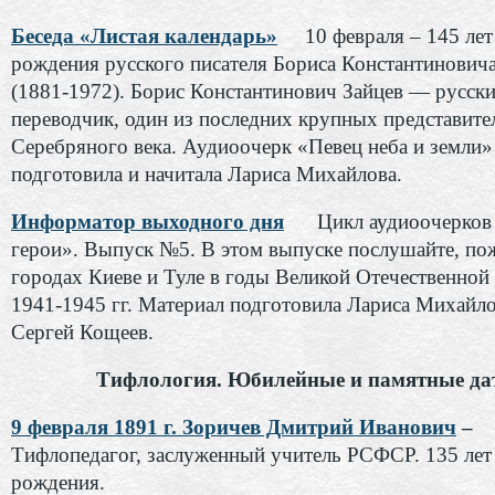
Беседа «Листая календарь»
10 февраля – 145 лет 
рождения русского писателя Бориса Константиновича
(1881-1972). Борис Константинович Зайцев — русски
переводчик, один из последних крупных представите
Серебряного века. Аудиоочерк «Певец неба и земли»
подготовила и начитала Лариса Михайлова.
Информатор выходного дня
Цикл аудиоочерков 
герои». Выпуск №5. В этом выпуске послушайте, по
городах Киеве и Туле в годы Великой Отечественной
1941-1945 гг. Материал подготовила Лариса Михайло
Сергей Кощеев.
Тифлология. Юбилейные и памятные да
9 февраля 1891 г. Зоричев Дмитрий Иванович
–
Тифлопедагог, заслуженный учитель РСФСР. 135 лет
рождения.