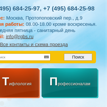
495) 684-25-97
,
+7 (495) 684-25-98
с:
Москва, Протопоповский пер., д.9
я работы:
08.00-18.00 кроме воскресенья.
едняя пятница - санитарный день
l:
info@rgbs.ru
Все контакты и схема проезда
Т
П
ифлология
рофессионалам