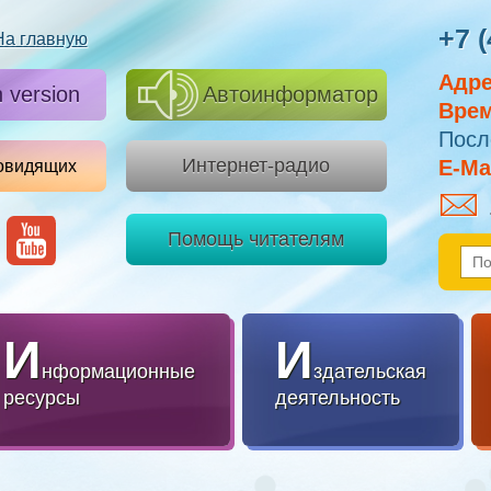
+7 (
На главную
Адре
h version
Автоинформатор
Врем
Посл
Интернет-радио
E-Mai
овидящих
Помощь читателям
И
И
нформационные
здательская
ресурсы
деятельность