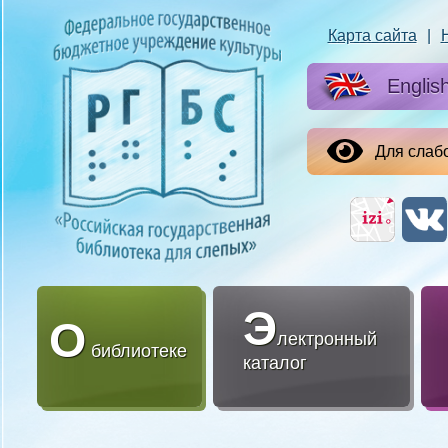
Карта сайта
|
Englis
Для слаб
Э
О
лектронный
библиотеке
каталог