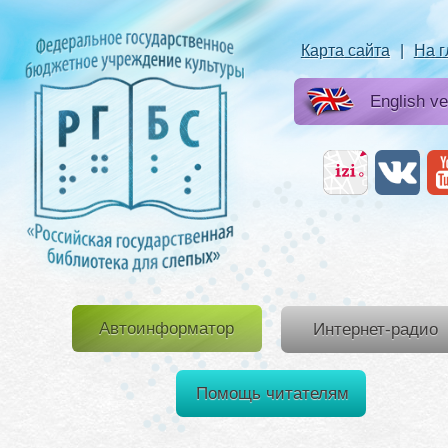
Карта сайта
|
На 
English ve
Автоинформатор
Интернет-радио
Помощь читателям