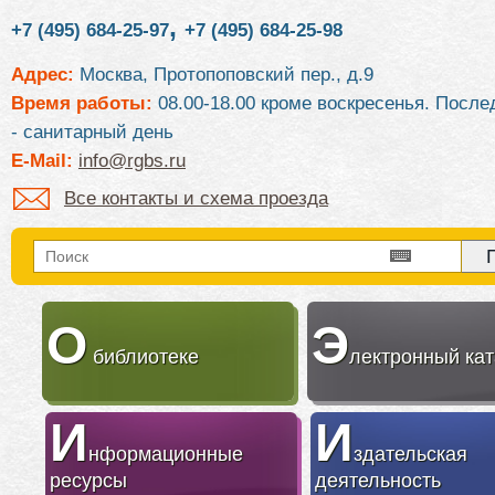
,
+7 (495) 684-25-97
+7 (495) 684-25-98
Адрес:
Москва, Протопоповский пер., д.9
Время работы:
08.00-18.00 кроме воскресенья. После
- санитарный день
E-Mail:
info@rgbs.ru
Все контакты и схема проезда
О
Э
библиотеке
лектронный кат
И
И
нформационные
здательская
ресурсы
деятельность