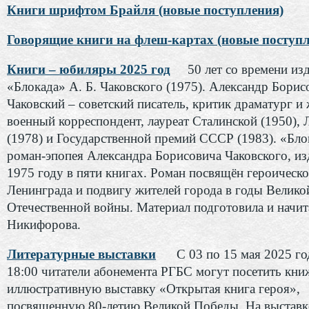
Книги шрифтом Брайля (новые поступления)
Говорящие книги на флеш-картах (новые поступл
Книги – юбиляры 2025 год
50 лет со времени из
«Блокада» А. Б. Чаковского (1975). Александр Борис
Чаковский – советский писатель, критик драматург и
военный корреспондент, лауреат Сталинской (1950),
(1978) и Государственной премий СССР (1983).
«Бло
роман-эпопея Александра Борисовича Чаковского, и
1975 году в пяти книгах. Роман посвящён героическ
Ленинграда и подвигу жителей города в годы Велико
Отечественной войны. Материал подготовила и начит
Никифорова.
Литературные выставки
С 03 по 15 мая 2025 го
18:00 читатели абонемента РГБС могут посетить кни
иллюстративную выставку «Открытая книга героя»,
посвященную 80-летию Великой Победы. На выставк