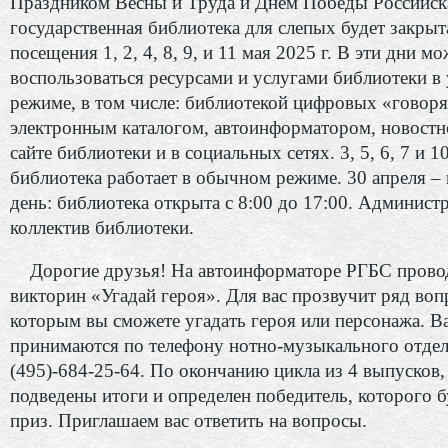
Праздником Весны и Труда и Днем Победы Российск
государственная библиотека для слепых будет закрыт
посещения 1, 2, 4, 8, 9, и 11 мая 2025 г. В эти дни м
воспользоваться ресурсами и услугами библиотеки в
режиме, в том числе: библиотекой цифровых «говор
электронным каталогом, автоинформатором, новостн
сайте библиотеки и в социальных сетях. 3, 5, 6, 7 и 1
библиотека работает в обычном режиме. 30 апреля –
день: библиотека открыта с 8:00 до 17:00. Админист
коллектив библиотеки.
Дорогие друзья! На автоинформаторе РГБС прово
викторин «Угадай героя». Для вас прозвучит ряд воп
которым вы сможете угадать героя или персонажа. В
принимаются по телефону нотно-музыкального отдела
(495)-684-25-64. По окончанию цикла из 4 выпусков,
подведены итоги и определен победитель, которого б
приз. Приглашаем вас ответить на вопросы.