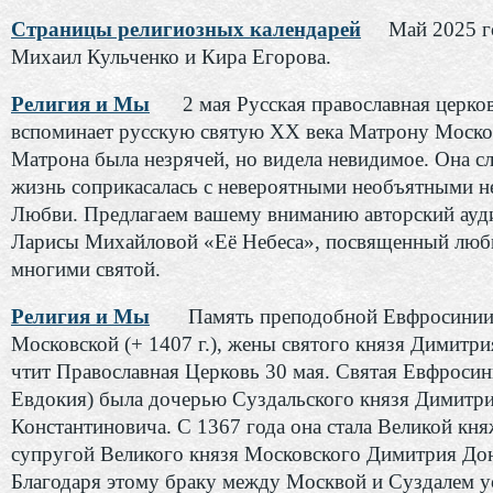
Страницы религиозных календарей
Май 2025 го
Михаил Кульченко и Кира Егорова.
Религия и Мы
2 мая Русская православная церко
вспоминает русскую святую ХХ века Матрону Моско
Матрона была незрячей, но видела невидимое. Она с
жизнь соприкасалась с невероятными необъятными н
Любви. Предлагаем вашему вниманию авторский ауд
Ларисы Михайловой «Её Небеса», посвященный лю
многими святой.
Религия и Мы
Память преподобной Евфросини
Московской (+ 1407 г.), жены святого князя Димитри
чтит Православная Церковь 30 мая. Святая Евфросин
Евдокия) была дочерью Суздальского князя Димитр
Константиновича. С 1367 года она стала Великой кн
супругой Великого князя Московского Димитрия Дон
Благодаря этому браку между Москвой и Суздалем у