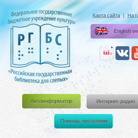
Карта сайта
|
На 
English ve
Автоинформатор
Интернет-радио
Помощь читателям