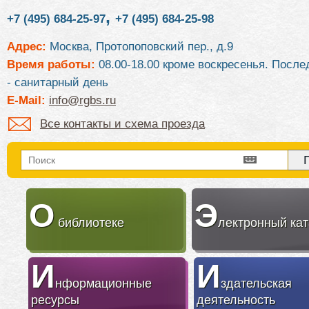
,
+7 (495) 684-25-97
+7 (495) 684-25-98
Адрес:
Москва, Протопоповский пер., д.9
Время работы:
08.00-18.00 кроме воскресенья. После
- санитарный день
E-Mail:
info@rgbs.ru
Все контакты и схема проезда
О
Э
библиотеке
лектронный кат
И
И
нформационные
здательская
ресурсы
деятельность