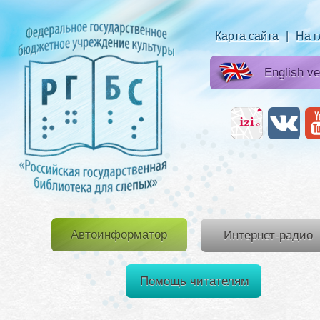
Карта сайта
|
На 
English ve
Автоинформатор
Интернет-радио
Помощь читателям