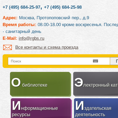
,
+7 (495) 684-25-97
+7 (495) 684-25-98
Адрес:
Москва, Протопоповский пер., д.9
Время работы:
08.00-18.00 кроме воскресенья. После
- санитарный день
E-Mail:
info@rgbs.ru
Все контакты и схема проезда
О
Э
библиотеке
лектронный кат
И
И
нформационные
здательская
ресурсы
деятельность