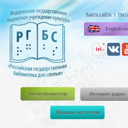
Карта сайта
|
На 
English ve
Автоинформатор
Интернет-радио
Помощь читателям