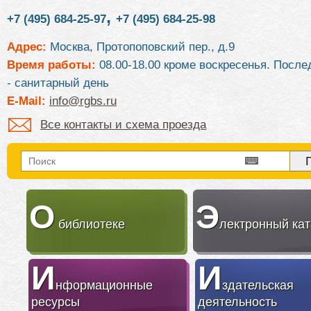
,
+7 (495) 684-25-97
+7 (495) 684-25-98
Адрес:
Москва, Протопоповский пер., д.9
Время работы:
08.00-18.00 кроме воскресенья. После
- санитарный день
E-Mail:
info@rgbs.ru
Все контакты и схема проезда
О
Э
библиотеке
лектронный кат
И
И
нформационные
здательская
ресурсы
деятельность