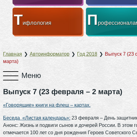
Т
П
ифлология
рофессионала
Главная
❯
Автоинформатор
❯
Год 2018
❯
Выпуск 7 (23 
марта)
Выпуск 7 (23 февраля – 2 марта)
«Говорящие» книги на флеш – картах.
Беседа «Листая календарь»:
23 февраля – День защитник
Анонс: Жизнь и подвиги сынов и дочерей России. В этом г
отмечается 100 лет со дня рождения Героев Советского 