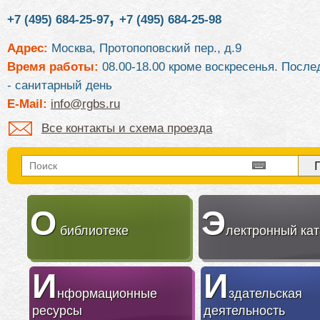
,
+7 (495) 684-25-97
+7 (495) 684-25-98
Адрес:
Москва, Протопоповский пер., д.9
Время работы:
08.00-18.00 кроме воскресенья. После
- санитарный день
E-Mail:
info@rgbs.ru
Все контакты и схема проезда
О
Э
библиотеке
лектронный кат
И
И
нформационные
здательская
ресурсы
деятельность