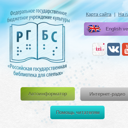
Карта сайта
|
На 
English ve
Автоинформатор
Интернет-радио
Помощь читателям