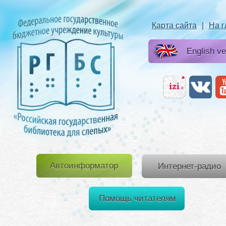
Карта сайта
|
На 
English ve
Автоинформатор
Интернет-радио
Помощь читателям