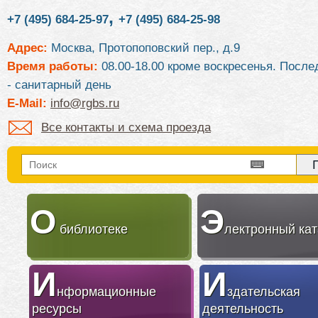
,
+7 (495) 684-25-97
+7 (495) 684-25-98
Адрес:
Москва, Протопоповский пер., д.9
Время работы:
08.00-18.00 кроме воскресенья. После
- санитарный день
E-Mail:
info@rgbs.ru
Все контакты и схема проезда
О
Э
библиотеке
лектронный кат
И
И
нформационные
здательская
ресурсы
деятельность