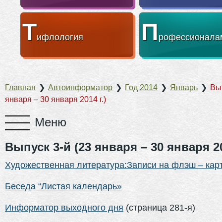
Т
П
ифлология
рофессионала
Главная
❯
Автоинформатор
❯
Год 2014
❯
Январь
❯
Вып
января – 30 января 2014 г.)
Выпуск 3-й (23 января – 30 января 20
Художественная литература:Записи на флэш – кар
Беседа “Листая календарь»
Информатор выходного дня
(страница 281-я)