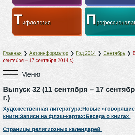
Т
П
ифлология
рофессионала
Главная
❯
Автоинформатор
❯
Год 2014
❯
Сентябрь
❯
В
сентября – 17 сентября 2014 г.)
Выпуск 32 (11 сентября – 17 сентябр
г.)
Художественная литература:Новые «говорящие
книги:Записи на флэш-картах:Беседа о книгах
Страницы религиозных календарей