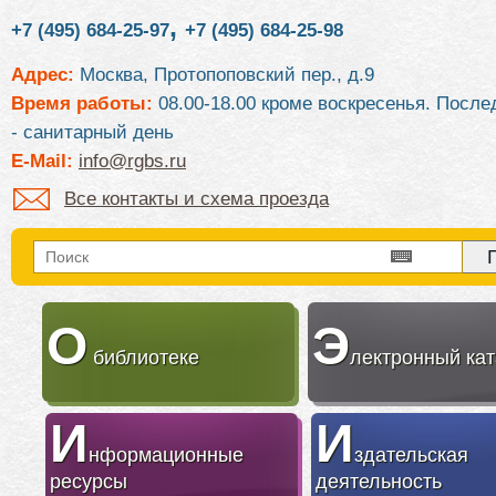
,
+7 (495) 684-25-97
+7 (495) 684-25-98
Адрес:
Москва, Протопоповский пер., д.9
Время работы:
08.00-18.00 кроме воскресенья. После
- санитарный день
E-Mail:
info@rgbs.ru
Все контакты и схема проезда
О
Э
библиотеке
лектронный кат
И
И
нформационные
здательская
ресурсы
деятельность