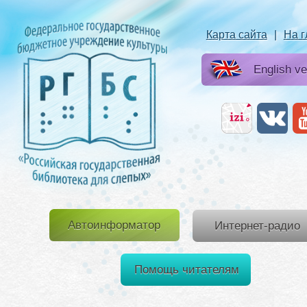
Карта сайта
|
На 
English ve
Автоинформатор
Интернет-радио
Помощь читателям