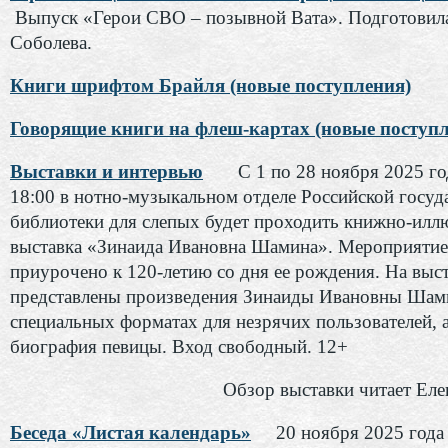
Выпуск «Герои СВО – позывной Вата». Подготовил
Соболева.
Книги шрифтом Брайля (новые поступления)
Говорящие книги на флеш-картах (новые поступл
Выставки и интервью
С 1 по 28 ноября 2025 го
18:00 в нотно-музыкальном отделе Российской госуд
библиотеки для слепых будет проходить книжно-илл
выставка «Зинаида Ивановна Шамина». Мероприятие
приурочено к 120-летию со дня ее рождения. На выс
представлены произведения Зинаиды Ивановны Шам
специальных форматах для незрячих пользователей, 
биография певицы. Вход свободный. 12+
Обзор выставки читает Еле
Беседа «Листая календарь»
20 ноября 2025 года 