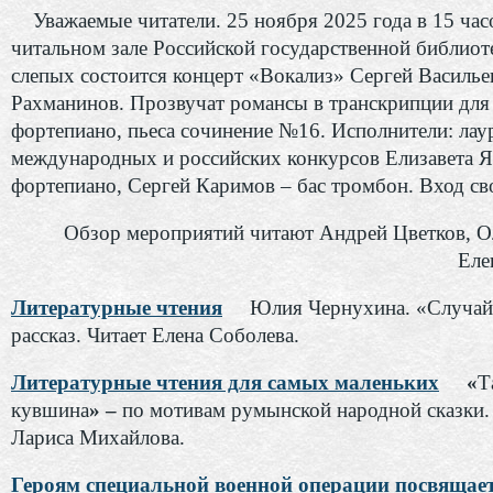
Уважаемые читатели. 25 ноября 2025 года в 15 часо
читальном зале Российской государственной библиот
слепых состоится концерт «Вокализ» Сергей Василье
Рахманинов. Прозвучат романсы в транскрипции для
фортепиано, пьеса сочинение №16. Исполнители: лау
международных и российских конкурсов Елизавета Я
фортепиано, Сергей Каримов – бас тромбон. Вход с
Обзор мероприятий читают Андрей Цветков, О
Еле
Литературные чтения
Юлия Чернухина. «Случай
рассказ. Читает Елена Соболева.
Литературные чтения для самых маленьких
«
Т
кувшина
» –
по мотивам румынской народной сказки.
Лариса Михайлова.
Героям специальной военной операции посвящае