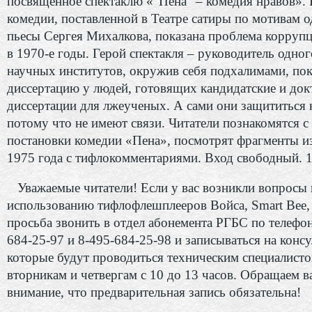
посвященное спектаклю «“Пена” – комедия нравов». 
комедии, поставленной в Театре сатиры по мотивам 
пьесы Сергея Михалкова, показана проблема корруп
в 1970-е годы. Герой спектакля – руководитель одног
научных институтов, окружив себя подхалимами, по
диссертацию у людей, готовящих кандидатские и док
диссертации для лжеученых. А сами они защититься 
потому что не имеют связи. Читатели познакомятся с
постановки комедии «Пена», посмотрят фрагменты из
1975 года с тифлокомментариями. Вход свободный. 
Уважаемые читатели! Если у вас возникли вопросы 
использованию тифлофлешплееров Войса, Smart Bee, 
просьба звонить в отдел абонемента РГБС по телефон
684-25-97 и 8-495-684-25-98 и записываться на консу
которые будут проводиться техническим специалист
вторникам и четвергам с 10 до 13 часов. Обращаем 
внимание, что предварительная запись обязательна!