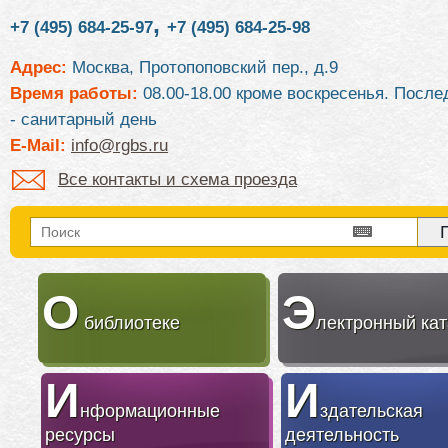
,
+7 (495) 684-25-97
+7 (495) 684-25-98
Адрес:
Москва, Протопоповский пер., д.9
Время работы:
08.00-18.00 кроме воскресенья. После
- санитарный день
E-Mail:
info@rgbs.ru
Все контакты и схема проезда
О
Э
библиотеке
лектронный кат
И
И
нформационные
здательская
ресурсы
деятельность