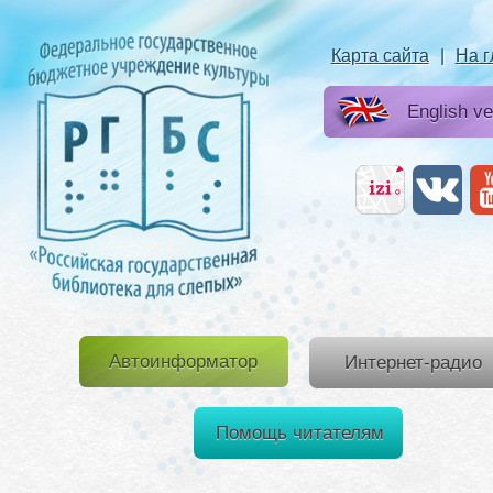
Карта сайта
|
На 
English ve
Автоинформатор
Интернет-радио
Помощь читателям