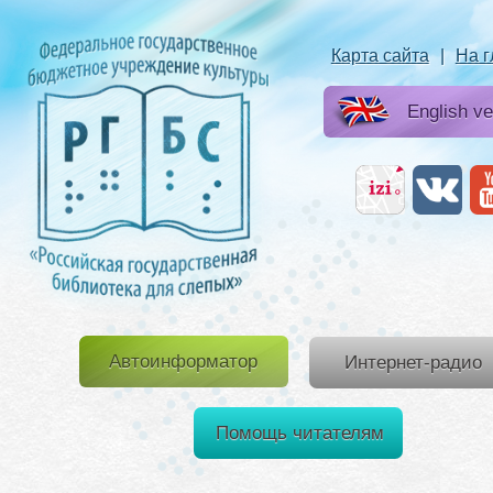
Карта сайта
|
На 
English ve
Автоинформатор
Интернет-радио
Помощь читателям