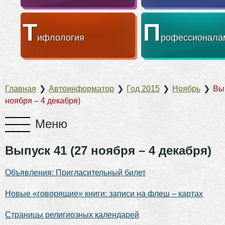
Т
П
ифлология
рофессионала
Главная
❯
Автоинформатор
❯
Год 2015
❯
Ноябрь
❯
Вып
ноября – 4 декабря)
Выпуск 41 (27 ноября – 4 декабря)
Объявления: Пригласительный билет
Новые «говорящие» книги: записи на флеш – картах
Страницы религиозных календарей