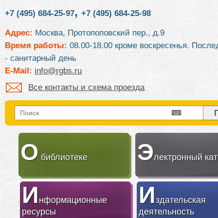
,
+7 (495) 684-25-97
+7 (495) 684-25-98
Адрес:
Москва, Протопоповский пер., д.9
Время работы:
08.00-18.00 кроме воскресенья. После
- санитарный день
E-Mail:
info@rgbs.ru
Все контакты и схема проезда
О
Э
библиотеке
лектронный кат
И
И
нформационные
здательская
ресурсы
деятельность