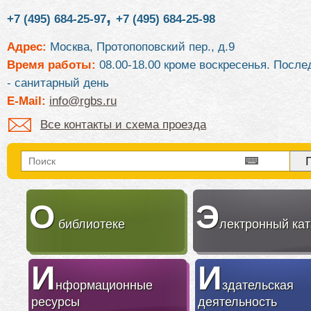
,
+7 (495) 684-25-97
+7 (495) 684-25-98
Адрес:
Москва, Протопоповский пер., д.9
Время работы:
08.00-18.00 кроме воскресенья. После
- санитарный день
E-Mail:
info@rgbs.ru
Все контакты и схема проезда
О
Э
библиотеке
лектронный кат
И
И
нформационные
здательская
ресурсы
деятельность