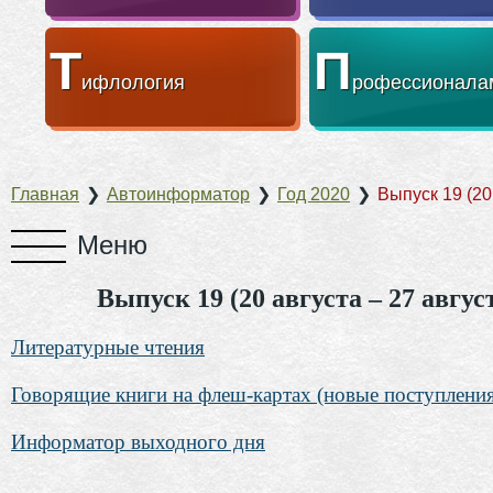
Т
П
ифлология
рофессионала
Главная
❯
Автоинформатор
❯
Год 2020
❯
Выпуск 19 (20
Выпуск 19 (20 августа – 27 авгус
Литературные чтения
Говорящие книги на флеш-картах (новые поступлени
Информатор выходного дня