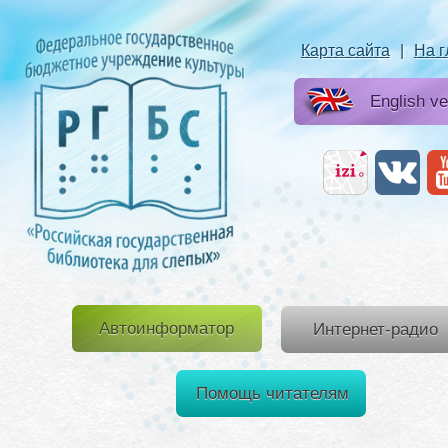
Карта сайта
|
На 
English ve
Автоинформатор
Интернет-радио
Помощь читателям