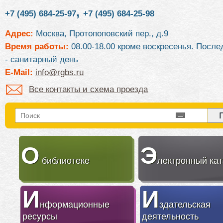
,
+7 (495) 684-25-97
+7 (495) 684-25-98
Адрес:
Москва, Протопоповский пер., д.9
Время работы:
08.00-18.00 кроме воскресенья. После
- санитарный день
E-Mail:
info@rgbs.ru
Все контакты и схема проезда
О
Э
библиотеке
лектронный кат
И
И
нформационные
здательская
ресурсы
деятельность