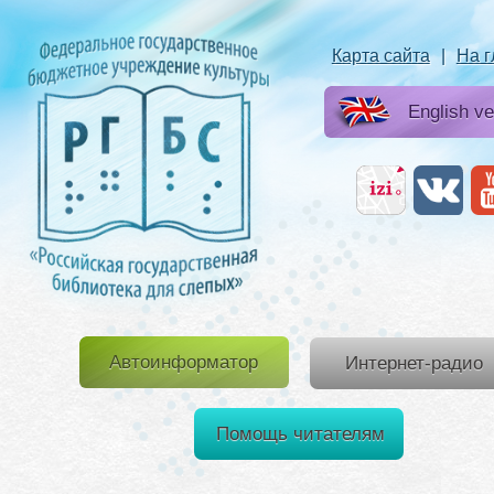
Карта сайта
|
На 
English ve
Автоинформатор
Интернет-радио
Помощь читателям