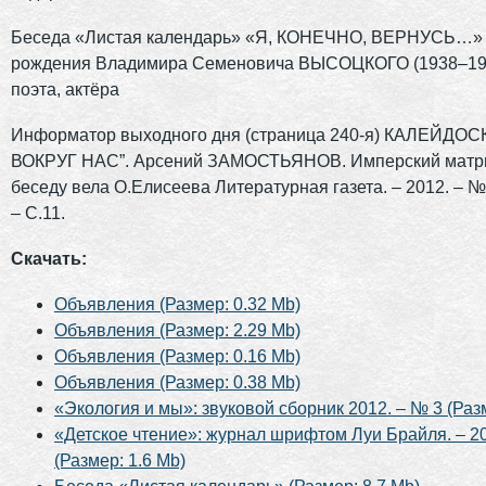
Беседа «Листая календарь» «Я, КОНЕЧНО, ВЕРНУСЬ…» 7
рождения Владимира Семеновича ВЫСОЦКОГО (1938–198
поэта, актёра
Информатор выходного дня (страница 240-я) КАЛЕЙДО
ВОКРУГ НАС”. Арсений ЗАМОСТЬЯНОВ. Имперский матри
беседу вела О.Елисеева Литературная газета. – 2012. – № 
– С.11.
Скачать:
Объявления (Размер: 0.32 Mb)
Объявления (Размер: 2.29 Mb)
Объявления (Размер: 0.16 Mb)
Объявления (Размер: 0.38 Mb)
«Экология и мы»: звуковой сборник 2012. – № 3 (Раз
«Детское чтение»: журнал шрифтом Луи Брайля. – 20
(Размер: 1.6 Mb)