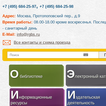
,
+7 (495) 684-25-97
+7 (495) 684-25-98
Адрес:
Москва, Протопоповский пер., д.9
Время работы:
08.00-18.00 кроме воскресенья. После
- санитарный день
E-Mail:
info@rgbs.ru
Все контакты и схема проезда
О
Э
библиотеке
лектронный кат
И
И
нформационные
здательская
ресурсы
деятельность