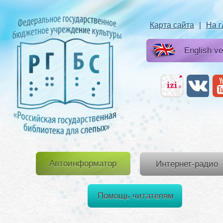
Карта сайта
|
На 
English ve
Автоинформатор
Интернет-радио
Помощь читателям