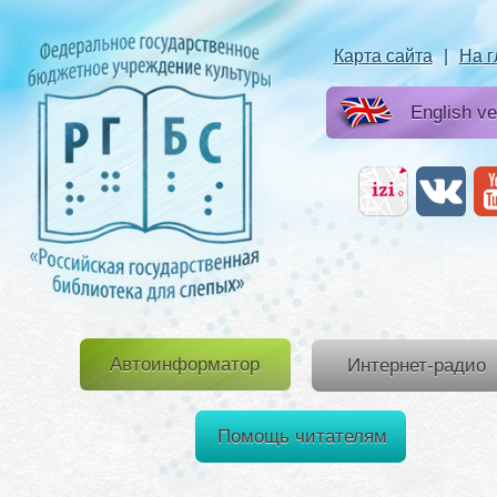
Карта сайта
|
На 
English ve
Автоинформатор
Интернет-радио
Помощь читателям