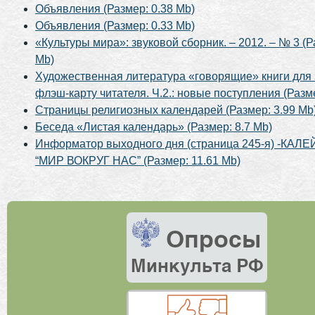
Объявления (Размер: 0.38 Mb)
Объявления (Размер: 0.33 Mb)
«Культуры мира»: звуковой сборник. – 2012. – № 3 (Р
Mb)
Художественная литература «говорящие» книги для 
флэш-карту читателя. Ч.2.: новые поступления (Разме
Страницы религиозных календарей (Размер: 3.99 Mb
Беседа «Листая календарь» (Размер: 8.7 Mb)
Информатор выходного дня (страница 245-я) -КА
“МИР ВОКРУГ НАС” (Размер: 11.61 Mb)