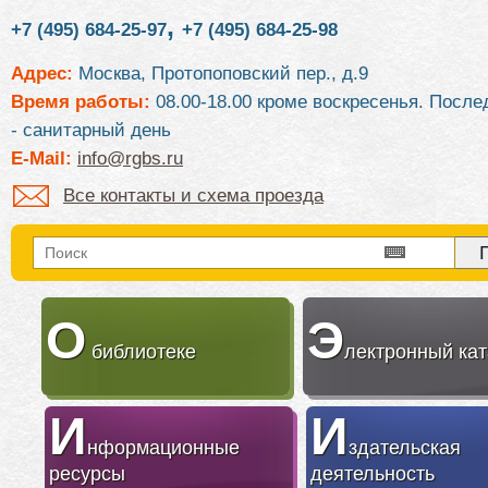
,
+7 (495) 684-25-97
+7 (495) 684-25-98
Адрес:
Москва, Протопоповский пер., д.9
Время работы:
08.00-18.00 кроме воскресенья. После
- санитарный день
E-Mail:
info@rgbs.ru
Все контакты и схема проезда
О
Э
библиотеке
лектронный кат
И
И
нформационные
здательская
ресурсы
деятельность