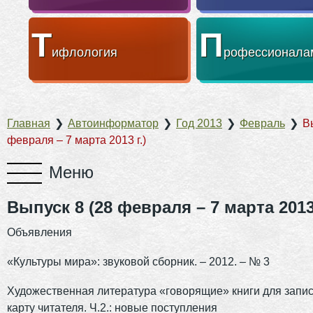
Т
П
ифлология
рофессионала
Главная
❯
Автоинформатор
❯
Год 2013
❯
Февраль
❯
В
февраля – 7 марта 2013 г.)
Выпуск 8 (28 февраля – 7 марта 2013 
Объявления
«Культуры мира»: звуковой сборник. – 2012. – № 3
Художественная литература «говорящие» книги для запи
карту читателя. Ч.2.: новые поступления