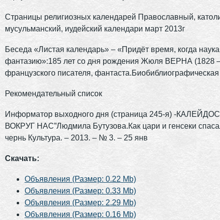
Страницы религиозных календарей Православный, католи
мусульманский, иудейский календари март 2013г
Беседа «Листая календарь» – «Придёт время, когда наука
фантазию»:185 лет со дня рождения Жюля ВЕРНА (1828 –
французского писателя, фантаста.Биобиблиографическая
Рекомендательный список
Информатор выходного дня (страница 245-я) -КАЛЕЙДО
ВОКРУГ НАС”Людмила Бутузова.Как цари и генсеки спас
чернь Культура. – 2013. – № 3. – 25 янв
Скачать:
Объявления (Размер: 0.22 Mb)
Объявления (Размер: 0.33 Mb)
Объявления (Размер: 2.29 Mb)
Объявления (Размер: 0.16 Mb)