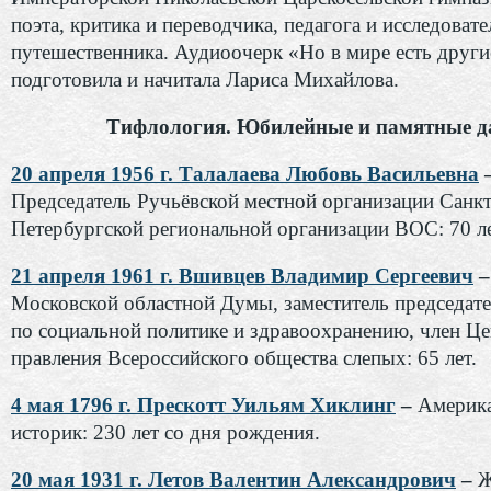
поэта, критика и переводчика, педагога и исследовате
путешественника. Аудиоочерк «Но в мире есть други
подготовила и начитала Лариса Михайлова.
Тифлология. Юбилейные и памятные д
20 апреля 1956 г. Талалаева Любовь Васильевна
Председатель Ручьёвской местной организации Санкт
Петербургской региональной организации ВОС: 70 ле
21 апреля 1961 г. Вшивцев Владимир Сергеевич
Московской областной Думы, заместитель председат
по социальной политике и здравоохранению, член Ц
правления Всероссийского общества слепых: 65 лет.
4 мая 1796 г. Прескотт Уильям Хиклинг
–
Америк
историк: 230 лет со дня рождения.
20 мая 1931 г. Летов Валентин Александрович
–
Ж