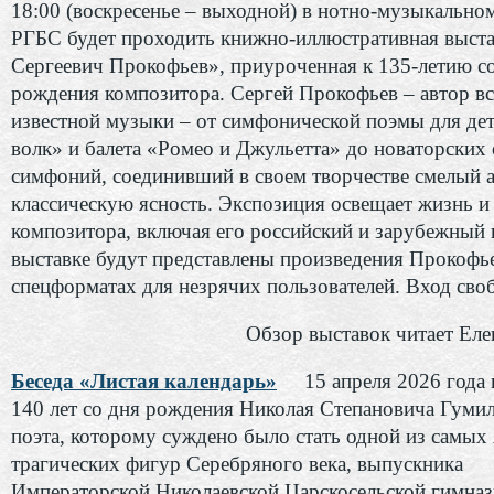
18:00 (воскресенье – выходной) в нотно-музыкально
РГБС будет проходить книжно-иллюстративная выста
Сергеевич Прокофьев», приуроченная к 135-летию с
рождения композитора. Сергей Прокофьев – автор в
известной музыки – от симфонической поэмы для дет
волк» и балета «Ромео и Джульетта» до новаторских 
симфоний, соединивший в своем творчестве смелый а
классическую ясность. Экспозиция освещает жизнь и
композитора, включая его российский и зарубежный
выставке будут представлены произведения Прокофье
спецформатах для незрячих пользователей. Вход сво
Обзор выставок читает Еле
Беседа «Листая календарь»
15 апреля 2026 года
140 лет со дня рождения Николая Степановича Гуми
поэта, которому суждено было стать одной из самых
трагических фигур Серебряного века, выпускника
Императорской Николаевской Царскосельской гимназ