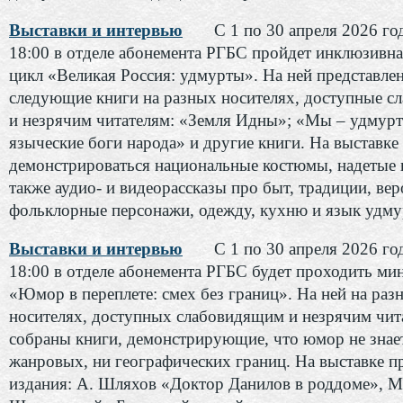
Выставки и интервью
С 1 по 30 апреля 2026 год
18:00 в отделе абонемента РГБС пройдет инклюзивна
цикл «Великая Россия: удмурты». На ней представле
следующие книги на разных носителях, доступные 
и незрячим читателям: «Земля Идны»; «Мы – удмурт
языческие боги народа» и другие книги. На выставке
демонстрироваться национальные костюмы, надетые н
также аудио- и видеорассказы про быт, традиции, вер
фольклорные персонажи, одежду, кухню и язык удм
Выставки и интервью
С 1 по 30 апреля 2026 год
18:00 в отделе абонемента РГБС будет проходить ми
«Юмор в переплете: смех без границ». На ней на раз
носителях, доступных слабовидящим и незрячим чит
собраны книги, демонстрирующие, что юмор не знае
жанровых, ни географических границ. На выставке п
издания: А. Шляхов «Доктор Данилов в роддоме», М