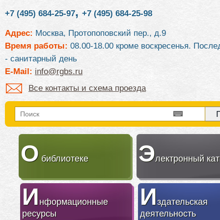
,
+7 (495) 684-25-97
+7 (495) 684-25-98
Адрес:
Москва, Протопоповский пер., д.9
Время работы:
08.00-18.00 кроме воскресенья. После
- санитарный день
E-Mail:
info@rgbs.ru
Все контакты и схема проезда
О
Э
библиотеке
лектронный кат
И
И
нформационные
здательская
ресурсы
деятельность