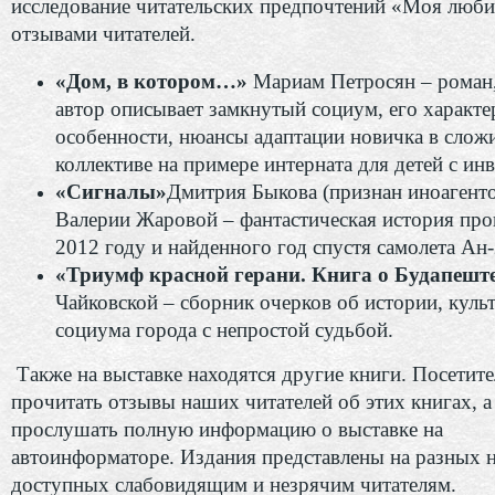
исследование читательских предпочтений «Моя люби
отзывами читателей.
«Дом, в котором…»
Мариам Петросян – роман,
автор описывает замкнутый социум, его характ
особенности, нюансы адаптации новичка в сло
коллективе на примере интерната для детей с ин
«Сигналы»
Дмитрия Быкова (признан иноагенто
Валерии Жаровой – фантастическая история про
2012 году и найденного год спустя самолета Ан-
«Триумф красной герани. Книга о Будапешт
Чайковской ‒ сборник очерков об истории, культ
социума города с непростой судьбой.
Также на выставке находятся другие книги. Посетит
прочитать отзывы наших читателей об этих книгах, а
прослушать полную информацию о выставке на
автоинформаторе. Издания представлены на разных н
доступных слабовидящим и незрячим читателям.