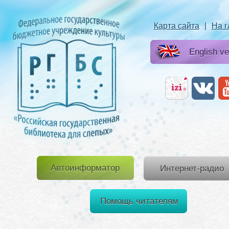
Карта сайта
|
На 
English ve
Автоинформатор
Интернет-радио
Помощь читателям