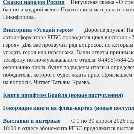
Сказки народов России
Ингушская сказка «О стр
башни и мудрой жене» Подготовила материал и начит
Никифорова.
Викторина «Угадай героя»
Дорогие друзья! На
автоинформаторе РГБС проводится цикл викторин «
героя». Для вас прозвучит ряд вопросов, по которы
угадать героя или персонажа. Ваши ответы принимаю
телефону нотно-музыкального отдела: 8-(495)-684-25
окончанию цикла, будут подведены итоги и определе
победитель, которого будет ждать приз. Приглашаем 
на вопросы. Читает Татьяна Краева.
Книги шрифтом Брайля (новые поступления)
Говорящие книги на флеш-картах (новые поступл
Выставки и интервью
С 1 по 30 апреля 2026 год
18:00 в отделе абонемента РГБС продолжится выстав