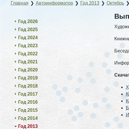
Главная
❯
Автоинформатор
❯
Год 2013
❯
Октябрь
Выпу
Год 2026
Художе
Год 2025
Год 2024
Книжны
Год 2023
Беседа
Год 2022
Год 2021
Информ
Год 2020
Скача
Год 2019
Год 2018
Х
Год 2017
К
К
Год 2016
Б
Год 2015
И
Год 2014
Год 2013