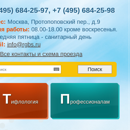
495) 684-25-97
,
+7 (495) 684-25-98
с:
Москва, Протопоповский пер., д.9
я работы:
08.00-18.00 кроме воскресенья.
едняя пятница - санитарный день
l:
info@rgbs.ru
Все контакты и схема проезда
Т
П
ифлология
рофессионалам