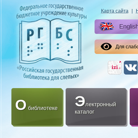
Карта сайта
|
Englis
Для слаб
Э
О
лектронный
библиотеке
каталог