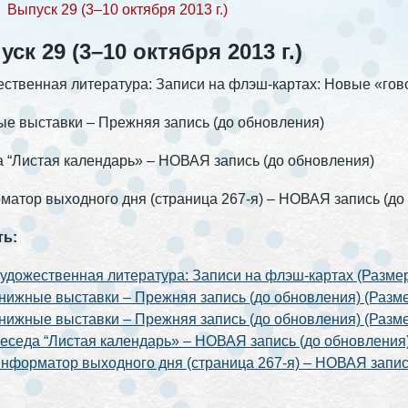
❯
Выпуск 29 (3–10 октября 2013 г.)
ск 29 (3–10 октября 2013 г.)
ственная литература: Записи на флэш-картах: Новые «г
е выставки – Прежняя запись (до обновления)
 “Листая календарь» – НОВАЯ запись (до обновления)
атор выходного дня (страница 267-я) – НОВАЯ запись (до
ть:
удожественная литература: Записи на флэш-картах (Размер
нижные выставки – Прежняя запись (до обновления) (Разме
нижные выставки – Прежняя запись (до обновления) (Разме
еседа “Листая календарь» – НОВАЯ запись (до обновления) 
нформатор выходного дня (страница 267-я) – НОВАЯ запись