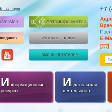
+7 (
На главную
Адре
h version
Автоинформатор
Врем
Посл
Интернет-радио
E-Mai
овидящих
Помощь читателям
И
И
нформационные
здательская
ресурсы
деятельность