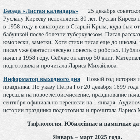
Беседа «Листая календарь»
25 декабря советском
Руслану Кирееву исполняется 80 лет. Руслан Киреев н
в 1958 году в санатории в Старый Крым, куда был о
бабушкой после болезни туберкулезом. Писал расска
юморески, заметки. Хотя стихи писал еще до школы,
писал уже фантастическую повесть о роботах. Публи
начал в 1958 году. Сейчас он автор 50 книг. Материал
подготовила и прочитала Лариса Михайлова.
Информатор выходного дня
Новый год история 
праздника. По указу Петра I от 20 декабря 1699 года
перешла на новое летоисчисление, празднование начал
сентября официально перенесли на 1 января. Аудиоо
истории праздника подготовила и прочитала Лариса 
Тифлология. Юбилейные и памятные да
Январь – март 2025 года.