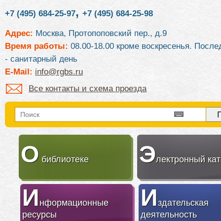
,
+7 (495) 684-25-97
+7 (495) 684-25-98
Адрес:
Москва, Протопоповский пер., д.9
Время работы:
08.00-18.00 кроме воскресенья. После
- санитарный день
E-Mail:
info@rgbs.ru
Все контакты и схема проезда
О
Э
библиотеке
лектронный кат
И
И
нформационные
здательская
ресурсы
деятельность