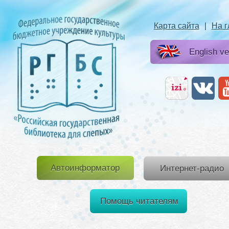
Карта сайта
|
На 
English ve
Автоинформатор
Интернет-радио
Помощь читателям