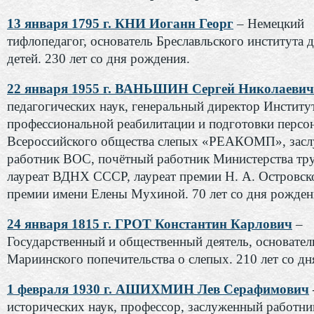
13 января 1795 г. КНИ Иоганн Георг
– Немецкий
тифлопедагог, основатель Бреславльского института 
детей. 230 лет со дня рождения.
22 января 1955 г. ВАНЬШИН Сергей Николаевич
педагогических наук, генеральный директор Институ
профессиональной реабилитации и подготовки персо
Всероссийского общества слепых «РЕАКОМП», зас
работник ВОС, почётный работник Министерства тру
лауреат ВДНХ СССР, лауреат премии Н. А. Островско
премии имени Елены Мухиной. 70 лет со дня рожден
24 января 1815 г. ГРОТ Константин Карлович
–
Государственный и общественный деятель, основател
Мариинского попечительства о слепых. 210 лет со дн
1 февраля 1930 г. АШИХМИН Лев Серафимович
исторических наук, профессор, заслуженный работн