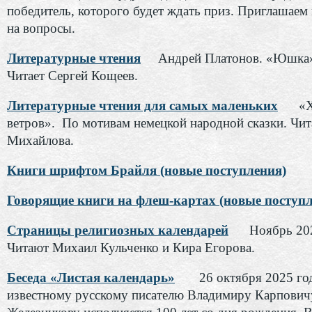
победитель, которого будет ждать приз. Приглашаем 
на вопросы.
Литературные чтения
Андрей Платонов. «Юшка» 
Читает Сергей Кощеев.
Литературные чтения для самых маленьких
«
ветров». По мотивам немецкой народной сказки. Чит
Михайлова.
Книги шрифтом Брайля (новые поступления)
Говорящие книги на флеш-картах (новые поступл
Страницы религиозных календарей
Ноябрь 202
Читают Михаил Кульченко и Кира Егорова.
Беседа «Листая календарь»
26 октября 2025 го
известному русскому писателю Владимиру Карпович