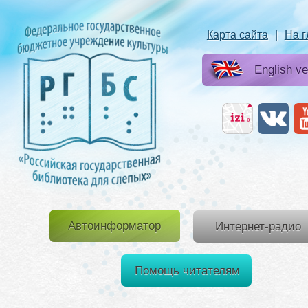
Карта сайта
|
На 
English ve
Автоинформатор
Интернет-радио
Помощь читателям