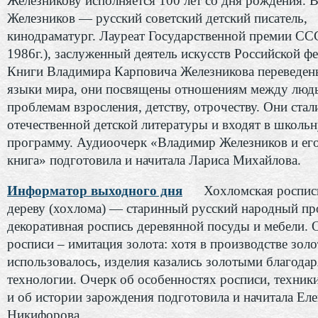
Железникову исполняется 100 лет со дня рождения. 
Железников — русский советский детский писатель,
кинодраматург. Лауреат Государственной премии ССС
1986г.), заслуженный деятель искусств Российской ф
Книги Владимира Карповича Железникова переведен
языки мира, они посвящены отношениям между люд
проблемам взросления, детству, отрочеству. Они стал
отечественной детской литературы и входят в школь
программу. Аудиоочерк «Владимир Железников и его
книга» подготовила и начитала Лариса Михайлова.
Информатор выходного дня
Хохломская роспис
дереву (хохлома) — старинный русский народный пр
декоративная роспись деревянной посуды и мебели. 
росписи – имитация золота: хотя в производстве золо
использовалось, изделия казались золотыми благода
технологии. Очерк об особенностях росписи, техник
и об истории зарождения подготовила и начитала Еле
Никифорова.