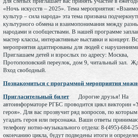
для слепых приглашает вас принять участие в ежегод
«Ночь искусств – 2025». Тема мероприятия: «Взаимо
культур – сила народа» эта тема призвана подчеркну
культурного обмена и взаимопонимания между разн
народами и сообществами. В нашей программе запл
мастер классы, интерактивные выставки и концерт. Вс
мероприятия адаптированы для людей с нарушениями
Приглашаем детей и взрослых по адресу: Москва,
Протопоповский переулок, дом 9, читальный зал. Жд
Вход свободный.
Познакомиться с программой мероприятия можн
Пригласительный билет
Дорогие друзья! На
автоинформаторе РГБС проводится цикл викторин «
героя». Для вас прозвучит ряд вопросов, по которы
угадать героя или персонажа. Ваши ответы принимаю
телефону нотно-музыкального отдела: 8-(495)-684-25
окончанию цикла, будут подведены итоги и определе