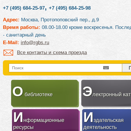
,
+7 (495) 684-25-97
+7 (495) 684-25-98
Адрес:
Москва, Протопоповский пер., д.9
Время работы:
08.00-18.00 кроме воскресенья. После
- санитарный день
E-Mail:
info@rgbs.ru
Все контакты и схема проезда
О
Э
библиотеке
лектронный кат
И
И
нформационные
здательская
ресурсы
деятельность