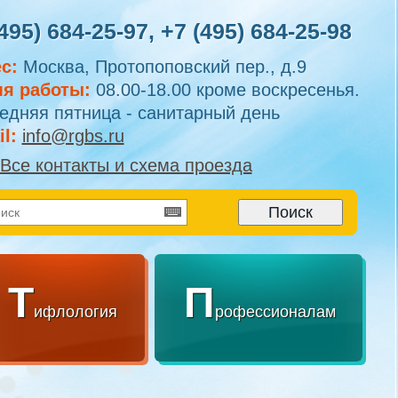
495) 684-25-97
,
+7 (495) 684-25-98
с:
Москва, Протопоповский пер., д.9
я работы:
08.00-18.00 кроме воскресенья.
едняя пятница - санитарный день
l:
info@rgbs.ru
Все контакты и схема проезда
Т
П
ифлология
рофессионалам