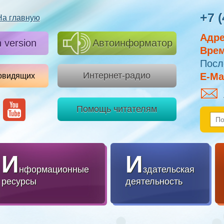
+7 (
На главную
Адре
h version
Автоинформатор
Врем
Посл
Интернет-радио
E-Mai
овидящих
Помощь читателям
И
И
нформационные
здательская
ресурсы
деятельность