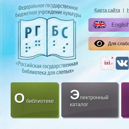
Карта сайта
|
Englis
Для слаб
Э
О
лектронный
библиотеке
каталог