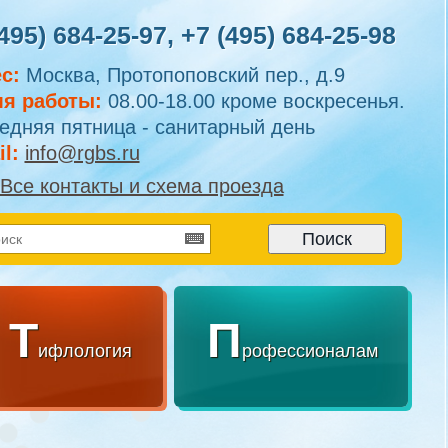
495) 684-25-97
,
+7 (495) 684-25-98
с:
Москва, Протопоповский пер., д.9
я работы:
08.00-18.00 кроме воскресенья.
едняя пятница - санитарный день
l:
info@rgbs.ru
Все контакты и схема проезда
Т
П
ифлология
рофессионалам