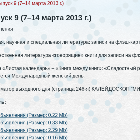
пуск 9 (7–14 марта 2013 г.)
ск 9 (7–14 марта 2013 г.)
ления
я, научная и специальная литература: записи на флэш-карта
ственная литература «говорящие» книги для записи на флэ
 «Листая календарь» – «Книга между книг»: «Сладостный 
ется Международный женский день.
матор выходного дня (страница 246-я) КАЛЕЙДОСКОП “МИ
ть:
бъявления (Размер: 0.22 Mb)
бъявления (Размер: 0.33 Mb)
бъявления (Размер: 2.29 Mb)
бъявления (Размер: 0.16 Mb)