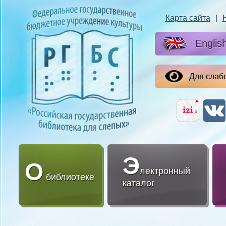
Карта сайта
|
Englis
Для слаб
Э
О
лектронный
библиотеке
каталог