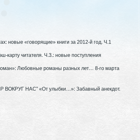
х: новые «говорящие» книги за 2012-й год. Ч.1
ш-карту читателя. Ч.3.: новые поступления
роман»: Любовные романы разных лет… 8-го марта
Р ВОКРУГ НАС” «От улыбки…»: Забавный анекдот.