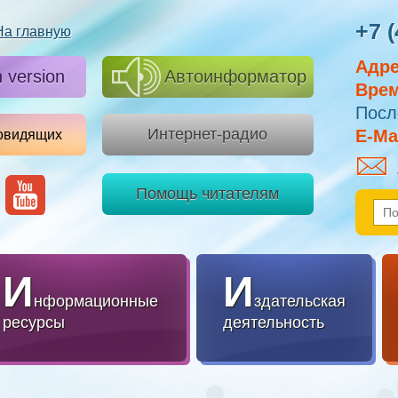
+7 (
На главную
Адре
h version
Автоинформатор
Врем
Посл
Интернет-радио
E-Mai
овидящих
Помощь читателям
И
И
нформационные
здательская
ресурсы
деятельность