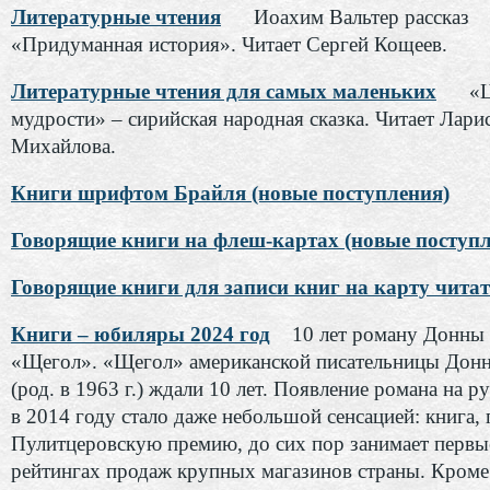
Литературные чтения
Иоахим Вальтер рассказ
«Придуманная история». Читает Сергей Кощеев.
Литературные чтения для самых маленьких
«
мудрости» – сирийская народная сказка. Читает Лари
Михайлова.
Книги шрифтом Брайля (новые поступления)
Говорящие книги на флеш-картах (новые поступл
Говорящие книги для записи книг на карту чита
Книги – юбиляры 2024 год
10 лет роману Донны
«Щегол». «Щегол» американской писательницы Дон
(род. в 1963 г.) ждали 10 лет. Появление романа на р
в 2014 году стало даже небольшой сенсацией: книга,
Пулитцеровскую премию, до сих пор занимает первы
рейтингах продаж крупных магазинов страны. Кроме