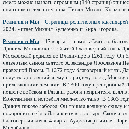
смело можно назвать огромным (840 страниц) эпиче
полотном о силе искусства. Читает Михаил Кульченко
Религия и Мы
Страницы религиозных календарей
2024. Читает Михаил Кульченко и Кира Егорова.
Религия и Мы
17 марта — память Святого благов
Даниила Московского. Святой благоверный князь Да
Московский родился во Владимире в 1261 году. Он 
четвертым сыном святого Александра Ярославича Не
праведной Вассы. В 1272 году благоверный князь Д
получил доставшийся ему по разделу город Москву с
прилегающими землями. В 1300 году преподобный 
пошел с войском к Рязани, разбил неприятеля, взял в
Константина и истребил множество татар. В 1303 год
Даниил тяжело заболел. Он принял великую схиму и 
похоронить себя в Даниловом монастыре. Скончался
благоверный князь 4 марта. Аудиоочерк читает Лари
Михайлова.