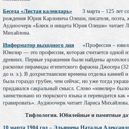
Беседа «Листая календарь»
3 марта – 125 лет со
рождения Юрия Карловича Олеши, писателя, поэта, 
Аудиоочерк «Блеск и нищета Юрия Олеши» читает Л
Михайлова.
Информатор выходного дня
«Профессия – ювел
Ювелир — это профессия, которая считается одной и
древних. Первые украшения были найдены археолог
раскопке пирамиды египетского фараона Джосера (32
до н. э.). В дохристианские времена отделка камней и
была гораздо грубее, чем сейчас, но уже тогда укра
придавался сакральный смысл. Слово «ювелир» было
заимствовано из тюркского языка и переводится ка
гравировать». Аудиоочерк читает Лариса Михайлова.
Тифлология. Юбилейные и памятные да
10 марта 1904 год – Эльяшева Наталья Александ