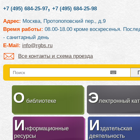
,
+7 (495) 684-25-97
+7 (495) 684-25-98
Адрес:
Москва, Протопоповский пер., д.9
Время работы:
08.00-18.00 кроме воскресенья. После
- санитарный день
E-Mail:
info@rgbs.ru
Все контакты и схема проезда
О
Э
библиотеке
лектронный кат
И
И
нформационные
здательская
ресурсы
деятельность