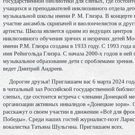
государственной библиотеки для слепых, где состоит
учащихся и преподавателей инклюзивного отдела дет
музыкальной школы имени Р. М. Глиэра. В концерте
участие ансамбль скрипачей и виолончелистов и дру
артисты. Школа является одним из ведущих центров
инклюзивного обучения зрячих и незрячих детей 
имени Р.М. Глиэра создана в 1933 году. С 1993 года 
имя Рейнгольда Глиэра. С начала 2000-х годов в ней
музыкальное образование дети с проблемами зрения.
ведет Дмитрий Андреев.
Дорогие друзья! Приглашаем вас 6 марта 2024 года
в читальный зал Российской государственной библио
слепых, где состоится встреча с членами Донецкой м
организации активных инвалидов «Донецкие зори». 
расскажут о своем участии в движении «Всё для фрон
Победы». Среди наших гостей журналист-поэт Ларис
вокалистка Татьяна Шульгина. Приглашаем всех.