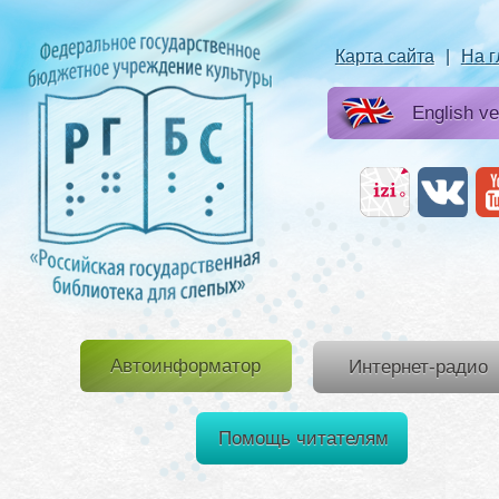
Карта сайта
|
На 
English ve
Автоинформатор
Интернет-радио
Помощь читателям