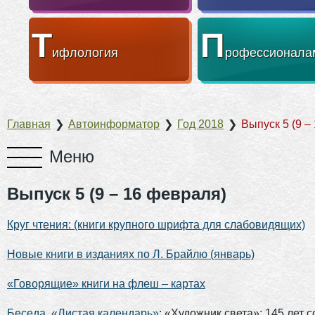
Т
П
ифлология
рофессионала
Главная
❯
Автоинформатор
❯
Год 2018
❯
Выпуск 5 (9 –
Выпуск 5 (9 – 16 февраля)
Круг чтения: (книги крупного шрифта для слабовидящих)
Новые книги в изданиях по Л. Брайлю (январь)
«Говорящие» книги на флеш – картах
Беседа «Листая календарь»
: «Художник света»: 145 лет с