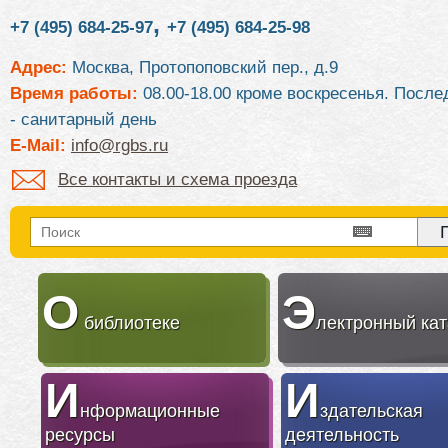
,
+7 (495) 684-25-97
+7 (495) 684-25-98
Адрес:
Москва, Протопоповский пер., д.9
Время работы:
08.00-18.00 кроме воскресенья. После
- санитарный день
E-Mail:
info@rgbs.ru
Все контакты и схема проезда
О
Э
библиотеке
лектронный кат
И
И
нформационные
здательская
ресурсы
деятельность