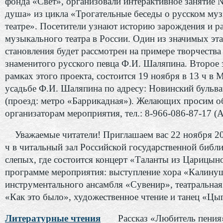
фонда «Свет», организовали интерактивное занятие 
душа» из цикла «Трогательные беседы о русском му
театре». Посетители узнают историю зарождения и р
музыкального театра в России. Один из значимых эта
становления будет рассмотрен на примере творчества
знаменитого русского певца Ф.И. Шаляпина. Второе 
рамках этого проекта, состоится 19 ноября в 13 ч в 
усадьбе Ф.И. Шаляпина по адресу: Новинский бульва
(проезд: метро «Баррикадная»). Желающих просим о
организаторам мероприятия, тел.: 8-966-086-87-17 (А
Уважаемые читатели! Приглашаем вас 22 ноября 20
ч в читальный зал Российской государственной библ
слепых, где состоится концерт «Таланты из Царицы
программе мероприятия: выступление хора «Калину
инструментального ансамбля «Сувенир», театральна
«Как это было», художественное чтение и танец «Цы
Литературные чтения
Рассказ «Любитель пения