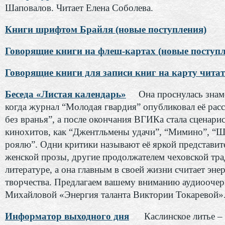
Шаповалов. Читает Елена Соболева.
Книги шрифтом Брайля (новые поступления)
Говорящие книги на флеш-картах (новые поступл
Говорящие книги для записи книг на карту чита
Беседа «Листая календарь»
Она проснулась знам
когда журнал “Молодая гвардия” опубликовал её расс
без вранья”, а после окончания ВГИКа стала сценари
кинохитов, как “Джентльмены удачи”, “Мимино”, “Ш
роялю”. Одни критики называют её яркой представит
женской прозы, другие продолжателем чеховской тра
литературе, а она главным в своей жизни считает эне
творчества. Предлагаем вашему вниманию аудиооче
Михайловой «Энергия таланта Виктории Токаревой»
Информатор выходного дня
Каслинское литье –