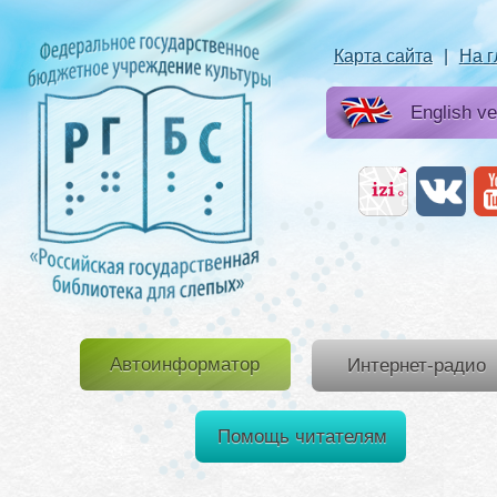
Карта сайта
|
На 
English ve
Автоинформатор
Интернет-радио
Помощь читателям