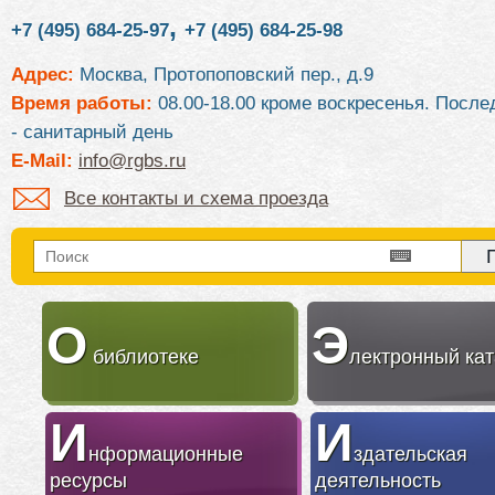
,
+7 (495) 684-25-97
+7 (495) 684-25-98
Адрес:
Москва, Протопоповский пер., д.9
Время работы:
08.00-18.00 кроме воскресенья. После
- санитарный день
E-Mail:
info@rgbs.ru
Все контакты и схема проезда
О
Э
библиотеке
лектронный кат
И
И
нформационные
здательская
ресурсы
деятельность