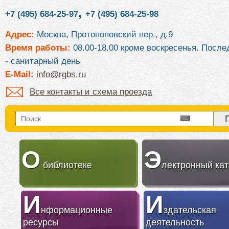
,
+7 (495) 684-25-97
+7 (495) 684-25-98
Адрес:
Москва, Протопоповский пер., д.9
Время работы:
08.00-18.00 кроме воскресенья. После
- санитарный день
E-Mail:
info@rgbs.ru
Все контакты и схема проезда
О
Э
библиотеке
лектронный кат
И
И
нформационные
здательская
ресурсы
деятельность