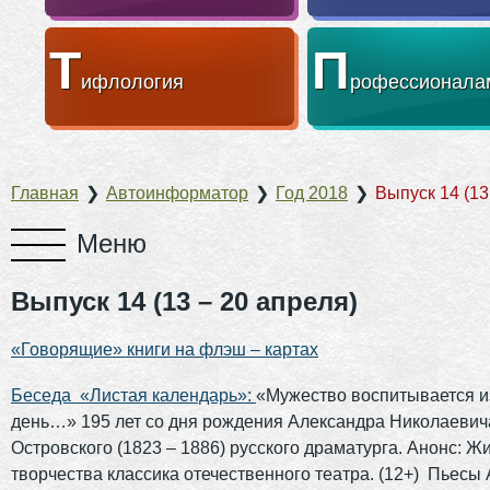
Т
П
ифлология
рофессионала
Главная
❯
Автоинформатор
❯
Год 2018
❯
Выпуск 14 (13
Выпуск 14 (13 – 20 апреля)
«Говорящие» книги на флэш – картах
Беседа «Листая календарь»:
«Мужество воспитывается и
день…» 195 лет со дня рождения Александра Николаевич
Островского (1823 – 1886) русского драматурга. Анонс: Жи
творчества классика отечественного театра. (12+) Пьесы 