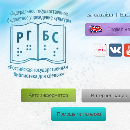
Карта сайта
|
На 
English ve
Автоинформатор
Интернет-радио
Помощь читателям