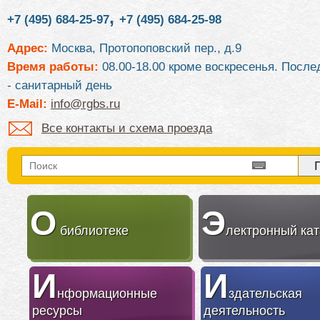
,
+7 (495) 684-25-97
+7 (495) 684-25-98
Адрес:
Москва, Протопоповский пер., д.9
Время работы:
08.00-18.00 кроме воскресенья. После
- санитарный день
E-Mail:
info@rgbs.ru
Все контакты и схема проезда
О
Э
библиотеке
лектронный кат
И
И
нформационные
здательская
ресурсы
деятельность