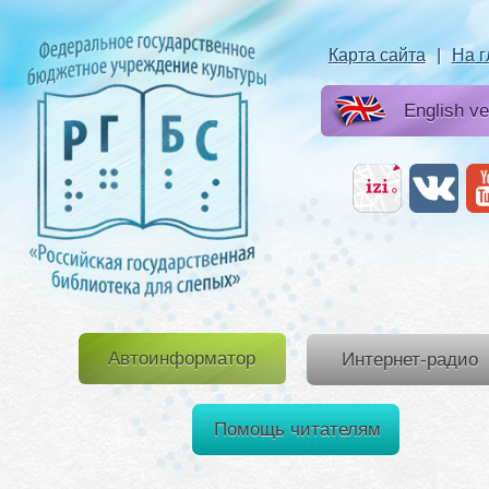
Карта сайта
|
На 
English ve
Автоинформатор
Интернет-радио
Помощь читателям