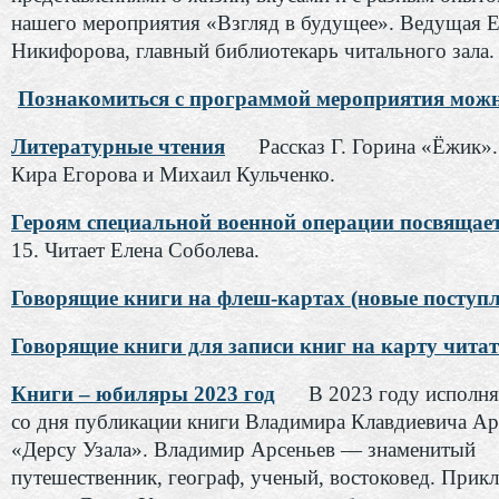
нашего мероприятия «Взгляд в будущее». Ведущая Е
Никифорова, главный библиотекарь читального зала.
Познакомиться с программой мероприятия можн
Литературные чтения
Рассказ Г. Горина «Ёжик»
Кира Егорова и Михаил Кульченко.
Героям специальной военной операции посвящае
15. Читает Елена Соболева.
Говорящие книги на флеш-картах (новые поступл
Говорящие книги для записи книг на карту чита
Книги – юбиляры 2023 год
В 2023 году исполня
со дня публикации книги Владимира Клавдиевича Ар
«Дерсу Узала». Владимир Арсеньев — знаменитый
путешественник, географ, ученый, востоковед. Прик