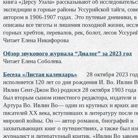
книга «Дерсу Узала» рассказывают об исследовательс
экспедиции в горные районы Уссурийской тайги, со
автором в 1906-1907 годах. Это путевые дневники, в
описаны все тяготы и лишения походной жизни, иссл
горных хребтов, перевалов, рек, болот, лесов Уссури
Читает Елена Никифорова
Обзор звукового журнала “Диалог” за 2023 год
Читает Елена Соболева.
Беседа «Листая календарь»
28 октября 2023 год
исполняется 120 лет со дня рождения И. Во. Ивлин 
Ивлин Сент-Джон Во) родился 28 октября 1903 года
был вторым сыном известного редактора, издателя и 
Артура Во. Ивлин Во— один из крупных и ярких ан
писателей XX века, вступивших в литературу после 
мировой войны. Он — автор романов, биографий и
захватывающих книг о путешествиях, а также был изв
журналист и литературный критик. «Ивлин Во завоев