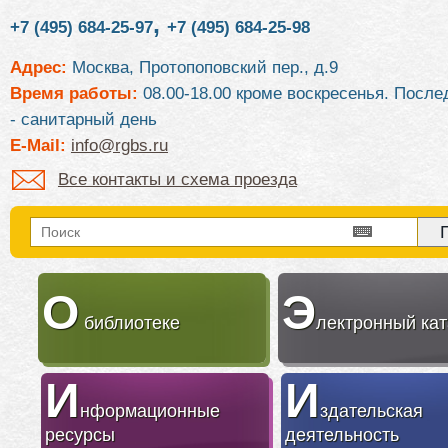
,
+7 (495) 684-25-97
+7 (495) 684-25-98
Адрес:
Москва, Протопоповский пер., д.9
Время работы:
08.00-18.00 кроме воскресенья. После
- санитарный день
E-Mail:
info@rgbs.ru
Все контакты и схема проезда
О
Э
библиотеке
лектронный кат
И
И
нформационные
здательская
ресурсы
деятельность