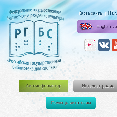
Карта сайта
|
На 
English ve
Автоинформатор
Интернет-радио
Помощь читателям