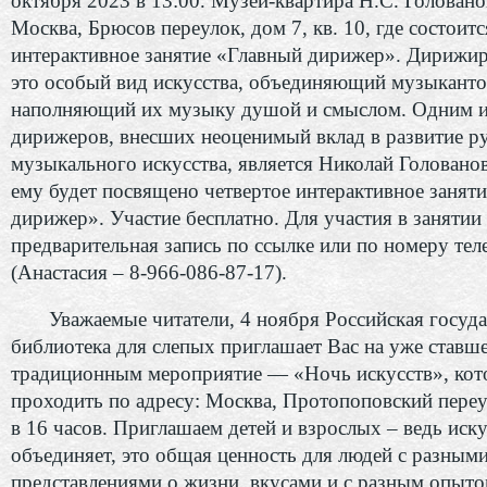
октября 2023 в 13:00. Музей-квартира Н.С. Голованов
Москва, Брюсов переулок, дом 7, кв. 10, где состоитс
интерактивное занятие «Главный дирижер». Дирижир
это особый вид искусства, объединяющий музыканто
наполняющий их музыку душой и смыслом. Одним и
дирижеров, внесших неоценимый вклад в развитие р
музыкального искусства, является Николай Головано
ему будет посвящено четвертое интерактивное занят
дирижер». Участие бесплатно. Для участия в занятии
предварительная запись по ссылке или по номеру тел
(Анастасия – 8-966-086-87-17).
Уважаемые читатели, 4 ноября Российская госуда
библиотека для слепых приглашает Вас на уже ставш
традиционным мероприятие — «Ночь искусств», кот
проходить по адресу: Москва, Протопоповский переу
в 16 часов. Приглашаем детей и взрослых – ведь иск
объединяет, это общая ценность для людей с разным
представлениями о жизни, вкусами и с разным опыто