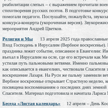
реабилитации слепых – с выражением прочитали вое
стихотворения русских поэтов. В подготовке конкур
помогали педагоги. Послушайте, пожалуйста, звукоза
конкурса-концерта (укороченная версия). Звукорежис
мероприятия Андрей Цветков.
Религия и Мы
13 апреля 2025 года православны
Вход Господень в Иерусалим (Вербное воскресенье). 
праздника лежит событие, описанное в Евангелии: И
въехал в Иерусалим на осле, где его встречали как М
устилая путь пальмовыми ветвями. Именно пальмовы
как описывается в евангелиях, чествовали Спасителя 
воскрешение Лазаря. На Руси же пальму заменили ве
Вербное воскресенье открывает Страстную неделю, к
посвящена воспоминаниям о последних днях земной
Спасителя. Материал подготовила и начитала Лариса
Беседа «Листая календарь»
12 апреля – День Кос