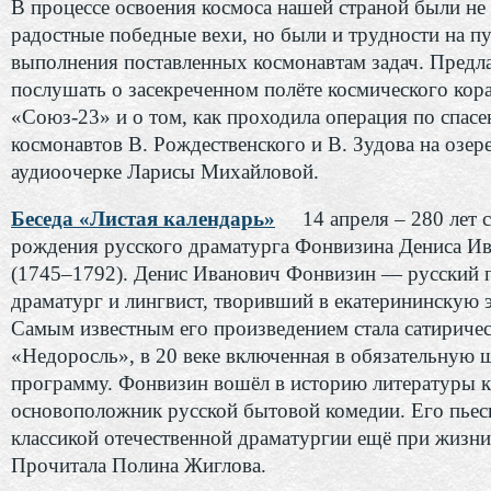
В процессе освоения космоса нашей страной были не
радостные победные вехи, но были и трудности на п
выполнения поставленных космонавтам задач. Предл
послушать о засекреченном полёте космического кор
«Союз-23» и о том, как проходила операция по спас
космонавтов В. Рождественского и В. Зудова на озере
аудиоочерке Ларисы Михайловой.
Беседа «Листая календарь»
14 апреля – 280 лет с
рождения русского драматурга Фонвизина Дениса И
(1745–1792). Денис Иванович Фонвизин — русский п
драматург и лингвист, творивший в екатерининскую 
Самым известным его произведением стала сатиричес
«Недоросль», в 20 веке включенная в обязательную
программу. Фонвизин вошёл в историю литературы к
основоположник русской бытовой комедии. Его пьес
классикой отечественной драматургии ещё при жизни
Прочитала Полина Жиглова.