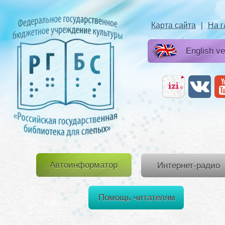
Карта сайта
|
На 
English ve
Автоинформатор
Интернет-радио
Помощь читателям