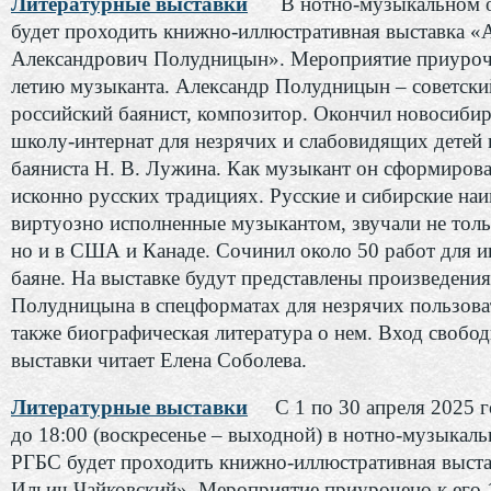
Литературные выставки
В нотно-музыкальном 
будет проходить книжно-иллюстративная выставка «
Александрович Полудницын». Мероприятие приуроч
летию музыканта. Александр Полудницын – советски
российский баянист, композитор. Окончил новосиби
школу-интернат для незрячих и слабовидящих детей 
баяниста Н. В. Лужина. Как музыкант он сформирова
исконно русских традициях. Русские и сибирские на
виртуозно исполненные музыкантом, звучали не тол
но и в США и Канаде. Сочинил около 50 работ для и
баяне. На выставке будут представлены произведени
Полудницына в спецформатах для незрячих пользоват
также биографическая литература о нем. Вход свобо
выставки читает Елена Соболева.
Литературные выставки
С 1 по 30 апреля 2025 г
до 18:00 (воскресенье – выходной) в нотно-музыкаль
РГБС будет проходить книжно-иллюстративная выста
Ильич Чайковский». Мероприятие приурочено к его 