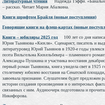
Литературные чтения
Надежда Тэффи. «Банальн
– рассказ. Читает Мария Абалкина.
Книги шрифтом Брайля (новые поступления)
Говорящие книги на флеш-картах (новые поступл
Книги – юбиляры 2025 год
100 лет со дня напис
Юрия Тынянова «Кюхля». Сценарист, писатель и в
литературовед Юрий Тынянов в 1920-е годы увлекся
поэта Вильгельма Кюхельбекера – пламенного романт
Александра Пушкина и участника восстания декабрис
первый роман Тынянова, книга увидела свет в 1925 го
столетнему юбилею восстания на Сенатской площади,
завоевала признание. Слушателям будет предложен ра
истории создания произведения и о интересных факт
связанных с ним. Аудиоочерк подготовила и прочита
Никифорова.