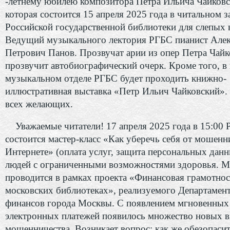
-летнему юбилею композитора Петра Ильича Чайковс
которая состоится 15 апреля 2025 года в читальном з
Российской государственной библиотеки для слепых в
Ведущий музыкального лектория РГБС пианист Але
Петрович Панов. Прозвучат арии из опер Петра Чайк
прозвучит автобиографический очерк. Кроме того, в
музыкальном отделе РГБС будет проходить книжно-
иллюстративная выставка «Петр Ильич Чайковский»
всех желающих.
Уважаемые читатели! 17 апреля 2025 года в 15:00
состоится мастер-класс «Как уберечь себя от мошенн
Интернете» (оплата услуг, защита персональных данн
людей с ограниченными возможностями здоровья. М
проводится в рамках проекта «Финансовая грамотнос
московских библиотеках», реализуемого Департамен
финансов города Москвы. С появлением мгновенных
электронных платежей появилось множество новых 
мошенничества. Возникает вопрос: как же обезопасит