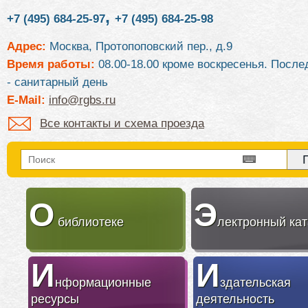
,
+7 (495) 684-25-97
+7 (495) 684-25-98
Адрес:
Москва, Протопоповский пер., д.9
Время работы:
08.00-18.00 кроме воскресенья. После
- санитарный день
E-Mail:
info@rgbs.ru
Все контакты и схема проезда
О
Э
библиотеке
лектронный кат
И
И
нформационные
здательская
ресурсы
деятельность