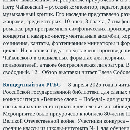
Петр Чайковский – русский композитор, педагог, ди
музыкальный критик. Его наследие представлено ра
жанрами, среди которых: 10 опер, 3 балета, 7 симфон
романса, ряд программных симфонических произвед
концерты и камерно-инструментальные ансамбли, хо
сочинения, кантаты, фортепианные миниатюры и фо
циклы. На выставке будут представлены произведени
Чайковского в специальных форматах для незрячих
пользователей, а также биографическая литература. 
свободный. 12+ Обзор выставки читает Елена Соболе
Концертный зал РГБС
8 апреля 2025 года в чита
Российской государственной библиотеки для слепых 
конкурс чтецов «Великое слово – Победа!» для учащ
специальных школ-интернатов для слепых и слабови
Мероприятие было приурочено к юбилею 80-летия П
Великой Отечественной войне. Участники конкурса –
средние классы из школы-интерната № 1 для обучени