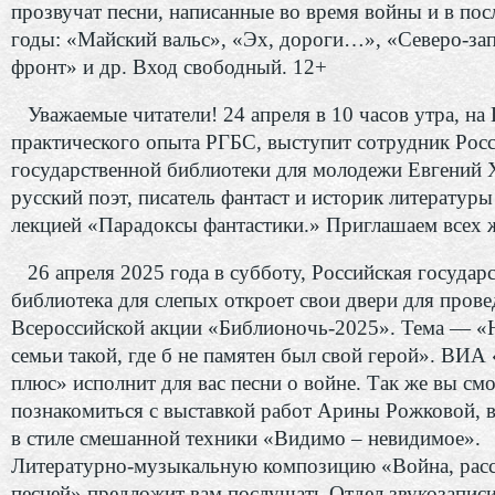
прозвучат песни, написанные во время войны и в по
годы: «Майский вальс», «Эх, дороги…», «Северо-за
фронт» и др. Вход свободный. 12+
Уважаемые читатели! 24 апреля в 10 часов утра, на
практического опыта РГБС, выступит сотрудник Рос
государственной библиотеки для молодежи Евгений 
русский поэт, писатель фантаст и историк литературы 
лекцией «Парадоксы фантастики.» Приглашаем всех
26 апреля 2025 года в субботу, Российская государ
библиотека для слепых откроет свои двери для пров
Всероссийской акции «Библионочь-2025». Тема — «Н
семьи такой, где б не памятен был свой герой». ВИ
плюс» исполнит для вас песни о войне. Так же вы см
познакомиться с выставкой работ Арины Рожковой,
в стиле смешанной техники «Видимо – невидимое».
Литературно-музыкальную композицию «Война, расс
песней» предложит вам послушать Отдел звукозаписи