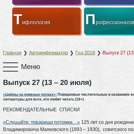
Т
П
ифлология
рофессионала
Главная
❯
Автоинформатор
❯
Год 2018
❯
Выпуск 27 (13
Выпуск 27 (13 – 20 июля)
«Цифры на книжных полках»:
Порядковые числительные в названиях кн
литературы для всех, кто любит читать (16+).
РЕКОМЕНДАТЕЛЬНЫЕ СПИСКИ
«Слушайте, товарищи потомки…»
125 лет со дня рожден
Владимировича Маяковского (1893 – 1930), советского по