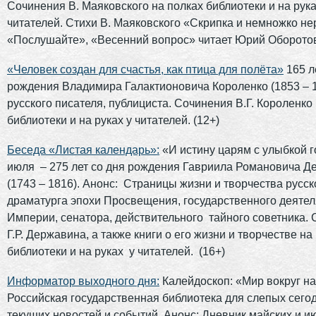
Сочинения В. Маяковского на полках библиотеки и на рука
читателей. Стихи В. Маяковского «Скрипка и немножко не
«Послушайте», «Весенний вопрос» читает Юрий Оборотов
«Человек создан для счастья, как птица для полёта»
165 л
рождения Владимира Галактионовича Короленко (1853 – 1
русского писателя, публициста. Сочинения В.Г. Короленко
библиотеки и на руках у читателей. (12+)
Беседа «Листая календарь»:
«И истину царям с улыбкой 
июля – 275 лет со дня рождения Гавриила Романовича Д
(1743 – 1816). Анонс: Страницы жизни и творчества русс
драматурга эпохи Просвещения, государственного деятел
Империи, сенатора, действительного тайного советника.
Г.Р. Державина, а также книги о его жизни и творчестве на
библиотеки и на руках у читателей. (16+)
Информатор выходного дня:
Калейдоскоп: «Мир вокруг на
Российская государственная библиотека для слепых сего
текущих новостей и событий. Анонс: Дневник майских и и