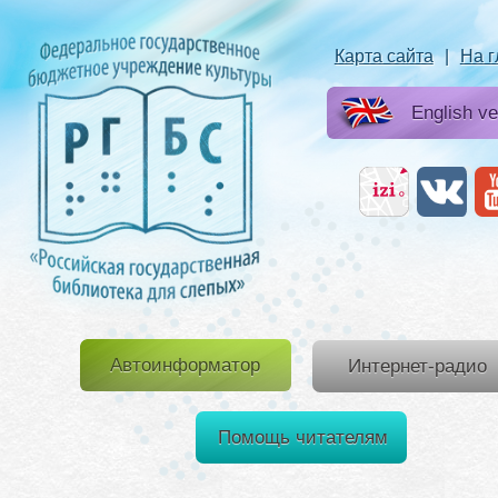
Карта сайта
|
На 
English ve
Автоинформатор
Интернет-радио
Помощь читателям