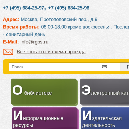
,
+7 (495) 684-25-97
+7 (495) 684-25-98
Адрес:
Москва, Протопоповский пер., д.9
Время работы:
08.00-18.00 кроме воскресенья. После
- санитарный день
E-Mail:
info@rgbs.ru
Все контакты и схема проезда
О
Э
библиотеке
лектронный кат
И
И
нформационные
здательская
ресурсы
деятельность