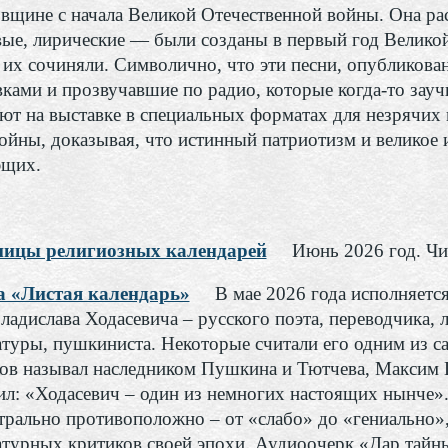
овщине с начала Великой Отечественной войны. Она ра
вые, лирические — были созданы в первый год Велико
 их сочиняли. Символично, что эти песни, опубликова
вками и прозвучавшие по радио, которые когда-то зауч
ют на выставке в специальных форматах для незрячих 
войны, доказывая, что истинный патриотизм и великое
щих.
ицы религиозных календарей
Июнь 2026 год. Чи
а «Листая календарь»
В мае 2026 года исполняетс
Владислава Ходасевича – русского поэта, переводчика, 
атуры, пушкиниста. Некоторые считали его одним из с
ов называл наследником Пушкина и Тютчева, Максим Г
ил: «Ходасевич – один из немногих настоящих нынче»
трально противоположно – от «слабо» до «гениально»
атурных критиков своей эпохи. Аудиоочерк «Дар тайн