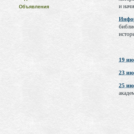
и нач
Объявления
Инфор
библи
истор
19 ию
23 ию
25 ию
акаде