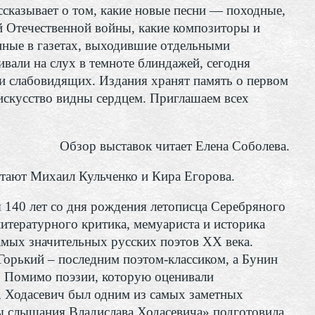
ссказывает о том, какие новые песни — походные,
й Отечественной войны, какие композиторы и
нные в газетах, выходившие отдельными
ивали на слух в темноте блиндажей, сегодня
и слабовидящих. Издания хранят память о первом
 искусство видны сердцем. Приглашаем всех
Обзор выставок читает Елена Соболева.
тают Михаил Кульченко и Кира Егорова.
я 140 лет со дня рождения летописца Серебряного
литературного критика, мемуариста и историка
амых значительных русских поэтов XX века.
орький – последним поэтом-классиком, а Бунин
. Помимо поэзии, которую оценивали
, Ходасевич был одним из самых заметных
ы слышания Владислава Ходасевича» подготовила