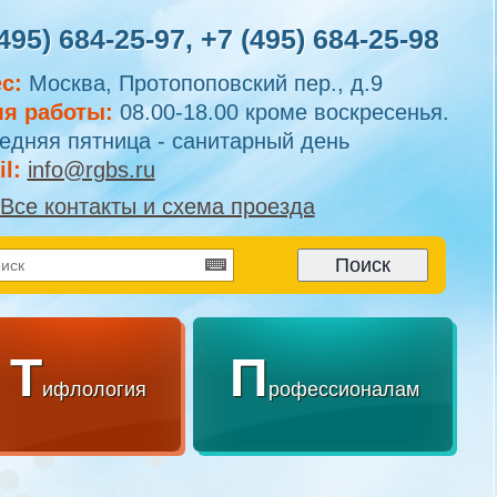
495) 684-25-97
,
+7 (495) 684-25-98
с:
Москва, Протопоповский пер., д.9
я работы:
08.00-18.00 кроме воскресенья.
едняя пятница - санитарный день
l:
info@rgbs.ru
Все контакты и схема проезда
Т
П
ифлология
рофессионалам