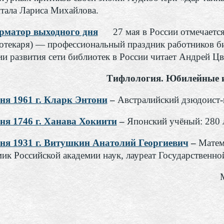
итала Лариса Михайлова.
матор выходного дня
27 мая в России отмечаетс
отекаря) — профессиональный праздник работников биб
ии развития сети библиотек в России читает Андрей Цв
Тифлология. Юбилейные 
ня 1961 г. Кларк Энтони
–
Австралийский дзюдоист-п
ня 1746 г. Ханава Хокиити
–
Японский учёный: 280 
ня 1931 г. Витушкин Анатолий Георгиевич
–
Матем
мик Российской академии наук, лауреат Государственно