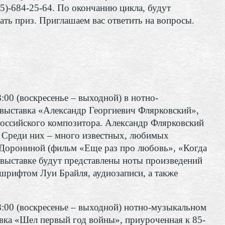
5)-684-25-64. По окончанию цикла, будут
ать приз. Приглашаем вас ответить на вопросы.
8:00 (воскресенье – выходной) в нотно-
выставка «Александр Георгиевич Флярковский»,
российского композитора. Александр Флярковский
. Среди них – много известных, любимых
 Дорониной (фильм «Еще раз про любовь», «Когда
 выставке будут представлены ноты произведений
шрифтом Луи Брайля, аудиозаписи, а также
8:00 (воскресенье – выходной) нотно-музыкальном
вка «Шел первый год войны», приуроченная к 85-