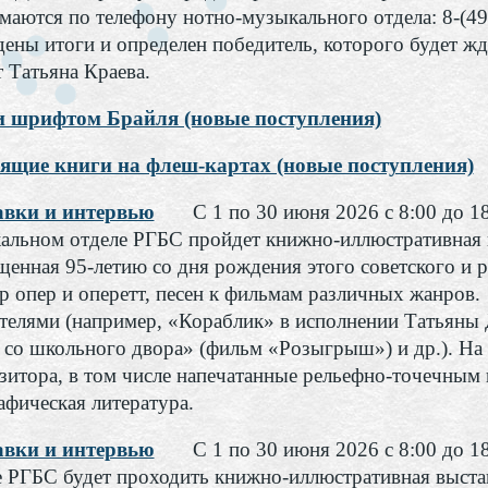
маются по телефону нотно-музыкального отдела: 8-(49
дены итоги и определен победитель, которого будет жд
т Татьяна Краева.
 шрифтом Брайля (новые поступления)
ящие книги на флеш-картах (новые поступления)
вки и интервью
С 1 по 30 июня 2026 с 8:00 до 1
альном отделе РГБС пройдет книжно-иллюстративная 
щенная 95-летию со дня рождения этого советского и 
ор опер и оперетт, песен к фильмам различных жанров
телями (например, «Кораблик» в исполнении Татьяны
 со школьного двора» (фильм «Розыгрыш») и др.). На
зитора, в том числе напечатанные рельефно-точечным 
афическая литература.
вки и интервью
С 1 по 30 июня 2026 с 8:00 до 1
е РГБС будет проходить книжно-иллюстративная выста