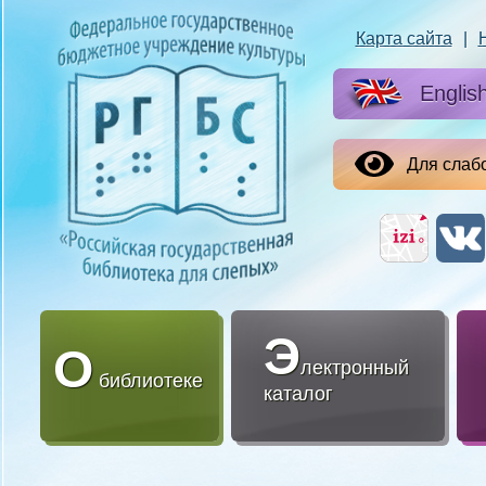
Карта сайта
|
Englis
Для слаб
Э
О
лектронный
библиотеке
каталог