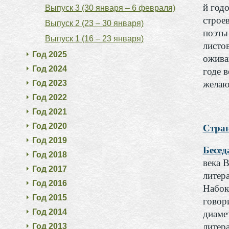
й год
Выпуск 3 (30 января – 6 февраля)
строе
Выпуск 2 (23 – 30 января)
поэты
Выпуск 1 (16 – 23 января)
листо
Год 2025
ожива
Год 2024
годе 
Год 2023
желаю
Год 2022
Год 2021
Год 2020
Стран
Год 2019
Бесед
Год 2018
века 
Год 2017
литер
Год 2016
Набок
Год 2015
говор
Год 2014
диаме
литер
Год 2013