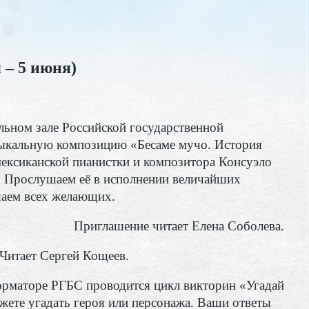
 – 5 июня)
альном зале Российской государственной
зыкальную композицию «Бесаме мучо. История
мексиканской пианистки и композитора Консуэло
. Прослушаем её в исполнении величайших
аем всех желающих.
Приглашение читает Елена Соболева.
 Читает Сергей Кощеев.
орматоре РГБС проводится цикл викторин «Угадай
жете угадать героя или персонажа. Ваши ответы