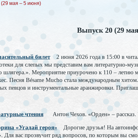
(29 мая – 5 июня)
Выпуск 20 (29 мая
асительный билет
2 июня 2026 года в 15:00 в чит
отеки для слепых мы представим вам литературно-му
о шлягера.». Мероприятие приурочено к 110 – летию 
кес. Песня Bésame Mucho стала международным хитом
ых певцов и инструментальные аранжировки. Приглаш
атурные чтения
Антон Чехов. «Орден» – рассказ.
рина «Угадай героя»
Дорогие друзья! На автоинф
». Для вас прозвучит ряд вопросов, по которым вы смо