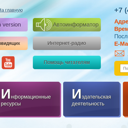
+7 (
На главную
Адре
h version
Автоинформатор
Врем
Посл
Интернет-радио
E-Mai
овидящих
Помощь читателям
И
И
нформационные
здательская
ресурсы
деятельность