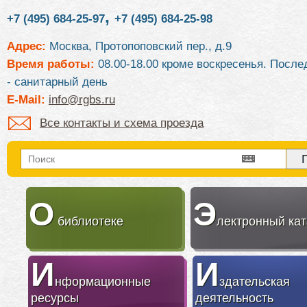
,
+7 (495) 684-25-97
+7 (495) 684-25-98
Адрес:
Москва, Протопоповский пер., д.9
Время работы:
08.00-18.00 кроме воскресенья. После
- санитарный день
E-Mail:
info@rgbs.ru
Все контакты и схема проезда
О
Э
библиотеке
лектронный кат
И
И
нформационные
здательская
ресурсы
деятельность