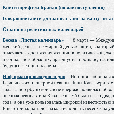
Книги шрифтом Брайля (новые поступления)
Говорящие книги для записи книг на карту чита
Страницы религиозных календарей
Беседа «Листая календарь»
8 марта — Междуна
женский день — всемирный день женщин, в который
отмечаются достижения женщин в политической, эко
и социальной областях, празднуется прошлое, настоя
будущее женщин планеты.
Информатор выходного дня
История любви княз
Барятинского и оперной певицы Лины Кавальери. Ле
года на петербургской сцене впервые появилась обв
оперная певица Лина Кавальери. Ей было всего двадц
года, а она уже пользовалась широкой известностью 
Еще в тринадцать лет начала исполнять песенки на ул