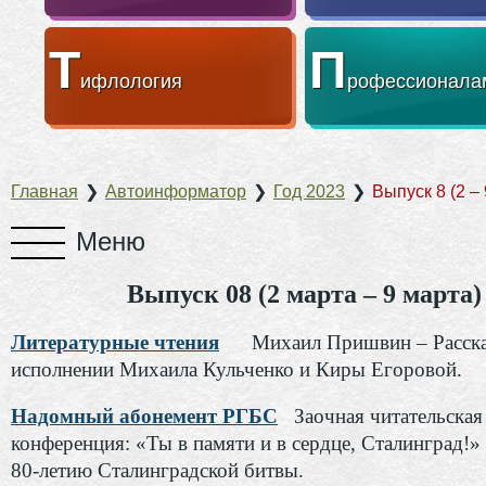
Т
П
ифлология
рофессионала
Главная
❯
Автоинформатор
❯
Год 2023
❯
Выпуск 8 (2 –
Выпуск 08 (2 марта – 9 марта)
Литературные чтения
Михаил Пришвин – Расска
исполнении Михаила Кульченко и Киры Егоровой.
Надомный абонемент РГБС
Заочная читательская
конференция: «Ты в памяти и в сердце, Сталинград!
80-летию Сталинградской битвы.