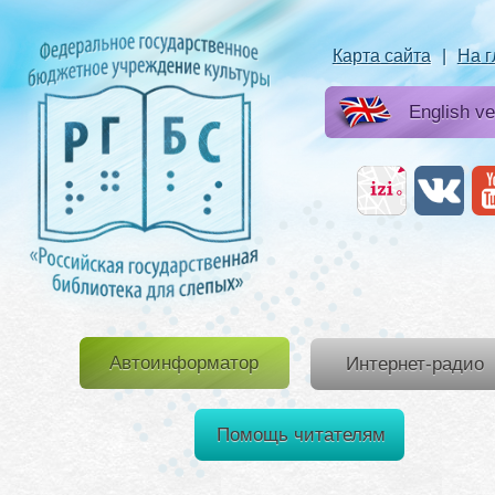
Карта сайта
|
На 
English ve
Автоинформатор
Интернет-радио
Помощь читателям