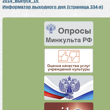
2014_выпуск_15
Информатор выходного дня (страница 334-я)