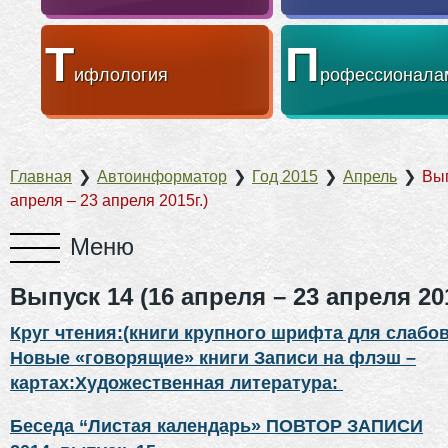
Т
П
ифлология
рофессионала
Главная
❯
Автоинформатор
❯
Год 2015
❯
Апрель
❯
Вып
апреля – 23 апреля 2015г.)
Выпуск 14 (16 апреля – 23 апреля 201
Круг чтения:(книги крупного шрифта для слаб
Новые «говорящие» книги Записи на флэш –
картах:Художественная литература:
Беседа “Листая календарь» ПОВТОР ЗАПИСИ