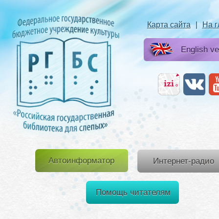
Карта сайта
|
На 
English ve
Автоинформатор
Интернет-радио
Помощь читателям