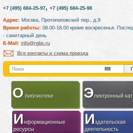
,
+7 (495) 684-25-97
+7 (495) 684-25-98
Адрес:
Москва, Протопоповский пер., д.9
Время работы:
08.00-18.00 кроме воскресенья. После
- санитарный день
E-Mail:
info@rgbs.ru
Все контакты и схема проезда
О
Э
библиотеке
лектронный кат
И
И
нформационные
здательская
ресурсы
деятельность