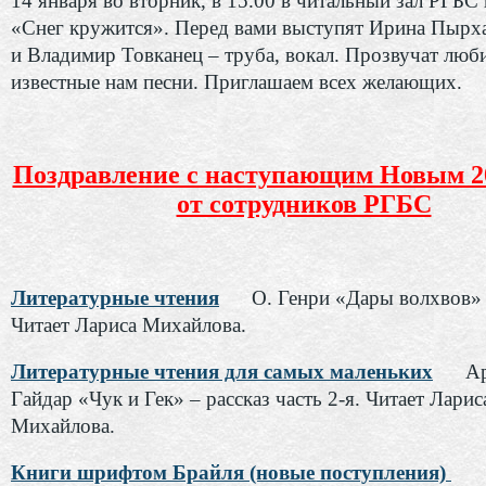
14 января во вторник, в 15.00 в читальный зал РГБС 
«Снег кружится». Перед вами выступят Ирина Пырха
и Владимир Товканец – труба, вокал. Прозвучат люб
известные нам песни. Приглашаем всех желающих.
Поздравление с наступающим Новым 2
от сотрудников РГБС
Литературные чтения
О. Генри «Дары волхвов» 
Читает Лариса Михайлова.
Литературные чтения для самых маленьких
А
Гайдар «Чук и Гек» – рассказ часть 2-я. Читает Ларис
Михайлова.
Книги шрифтом Брайля (новые поступления)