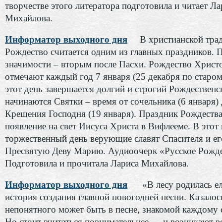
творчестве этого литератора подготовила и читает Ла
Михайлова.
Информатор выходного дня
В христианской тра
Рождество считается одним из главных праздников. 
значимости – вторым после Пасхи. Рождество Христ
отмечают каждый год 7 января (25 декабря по старом
этот день завершается долгий и строгий Рождественс
начинаются Святки – время от сочельника (6 января)
Крещения Господня (19 января). Праздник Рождества
появление на свет Иисуса Христа в Вифлееме. В этот
торжественный день верующие славят Спасителя и ег
Пресвятую Деву Марию. Аудиоочерк «Русское Рожде
Подготовила и прочитала Лариса Михайлова.
Информатор выходного дня
«В лесу родилась ел
история создания главной новогодней песни. Казалос
непонятного может быть в песне, знакомой каждому с
Но стоит вчитаться повнимательнее — и возникают в