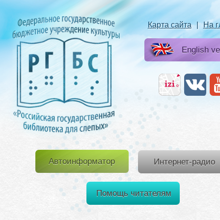
Карта сайта
|
На 
English ve
Автоинформатор
Интернет-радио
Помощь читателям