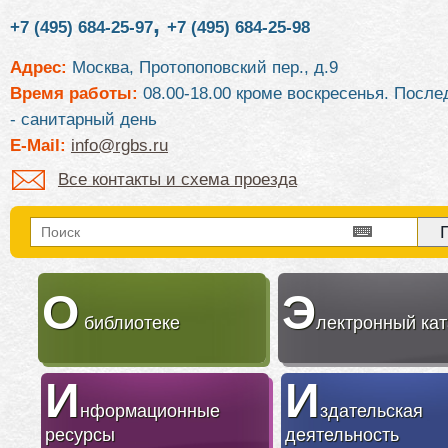
,
+7 (495) 684-25-97
+7 (495) 684-25-98
Адрес:
Москва, Протопоповский пер., д.9
Время работы:
08.00-18.00 кроме воскресенья. После
- санитарный день
E-Mail:
info@rgbs.ru
Все контакты и схема проезда
О
Э
библиотеке
лектронный кат
И
И
нформационные
здательская
ресурсы
деятельность