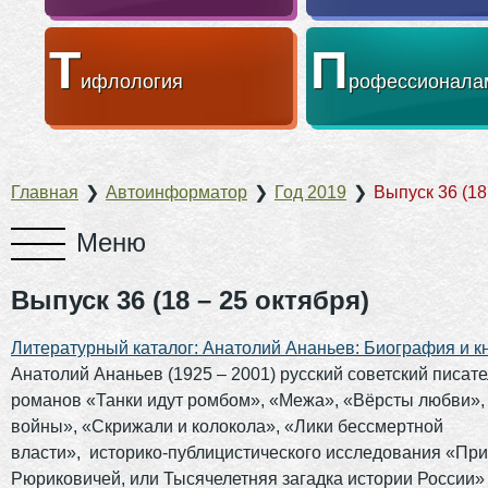
Т
П
ифлология
рофессионала
Главная
❯
Автоинформатор
❯
Год 2019
❯
Выпуск 36 (18
Выпуск 36 (18 – 25 октября)
Литературный каталог: Анатолий Ананьев: Биография и кн
Анатолий Ананьев (1925 – 2001) русский советский писате
романов «Танки идут ромбом», «Межа», «Вёрсты любви»,
войны», «Скрижали и колокола», «Лики бессмертной
власти», историко-публицистического исследования «Пр
Рюриковичей, или Тысячелетняя загадка истории России» 