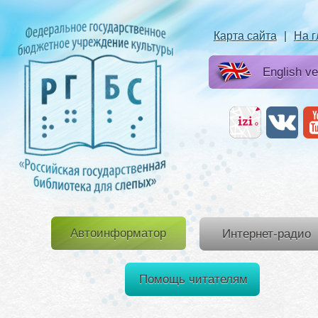
Карта сайта
|
На 
English ve
Автоинформатор
Интернет-радио
Помощь читателям