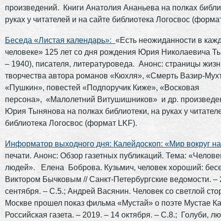
произведений. Книги Анатолия Ананьева на полках библи
руках у читателей и на сайте библиотека Логосвос (форма
Беседа «Листая календарь»:
«Есть неожиданности в каж
человеке» 125 лет со дня рождения Юрия Николаевича Т
– 1940), писателя, литературоведа. Анонс: страницы жизн
творчества автора романов «Кюхля», «Смерть Вазир-Мух
«Пушкин», повестей «Подпоручик Киже», «Восковая
персона», «Малолетний Витушишников» и др. произведе
Юрия Тынянова на полках библиотеки, на руках у читателе
библиотека Логосвос (формат LKF).
Информатор выходного дня:
Калейдоскоп: «Мир вокруг на
печати. Анонс: Обзор газетных публикаций. Тема: «Челове
людей». Елена Боброва. Кузьмич, человек хороший: бесе
Виктором Бычковым // Санкт-Петербургские ведомости. – 
сентября. – С.5.; Андрей Васянин. Человек со светлой сто
Москве прошел показ фильма «Мустай» о поэте Мустае Ка
Российская газета. – 2019. – 14 октября. – С.8.; Голуби, л