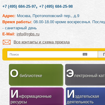
,
+7 (495) 684-25-97
+7 (495) 684-25-98
Адрес:
Москва, Протопоповский пер., д.9
Время работы:
08.00-18.00 кроме воскресенья. После
- санитарный день
E-Mail:
info@rgbs.ru
Все контакты и схема проезда
О
Э
библиотеке
лектронный кат
И
И
нформационные
здательская
ресурсы
деятельность