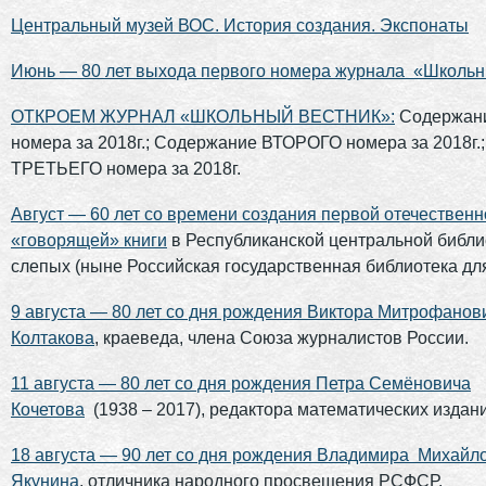
Центральный музей ВОС. История создания. Экспонаты
Июнь — 80 лет выхода первого номера журнала «Школьн
ОТКРОЕМ ЖУРНАЛ «ШКОЛЬНЫЙ ВЕСТНИК»:
Содержан
номера за 2018г.; Содержание ВТОРОГО номера за 2018г.
ТРЕТЬЕГО номера за 2018г.
Август — 60 лет со времени создания
первой отечественн
«говорящей» книги
в Республиканской центральной библи
слепых (ныне Российская государственная библиотека для
9 августа — 80 лет со дня рождения Виктора Митрофанов
Колтакова
, краеведа, члена Союза журналистов России.
11 августа — 80 лет со дня рождения Петра Семёновича
Кочетова
(1938 – 2017), редактора математических издани
18 августа — 90 лет со дня рождения Владимира Михайл
Якунина
, отличника народного просвещения РСФСР.