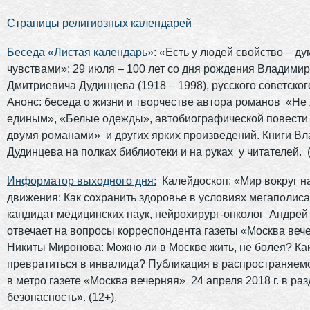
Страницы религиозных календарей
Беседа «Листая календарь»
: «Есть у людей свойство – ду
чувствами»: 29 июля – 100 лет со дня рождения Владими
Дмитриевича Дудинцева (1918 – 1998), русского советског
Анонс: беседа о жизни и творчестве автора романов «Не
единым», «Белые одежды», автобиографической повести
двумя романами» и других ярких произведений. Книги В
Дудинцева на полках библиотеки и на руках у читателей. 
Информатор выходного дня:
Калейдоскоп: «Мир вокруг н
движения: Как сохранить здоровье в условиях мегаполи
кандидат медицинских наук, нейрохирург-онколог Андрей
отвечает на вопросы корреспондента газеты «Москва веч
Никиты Миронова: Можно ли в Москве жить, не болея? Ка
превратиться в инвалида? Публикация в распространяем
в метро газете «Москва вечерняя» 24 апреля 2018 г. в ра
безопасность». (12+).