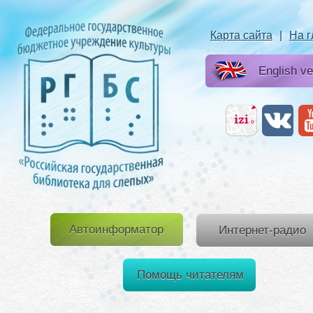
Карта сайта
|
На 
English ve
Автоинформатор
Интернет-радио
Помощь читателям