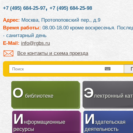
,
+7 (495) 684-25-97
+7 (495) 684-25-98
Адрес:
Москва, Протопоповский пер., д.9
Время работы:
08.00-18.00 кроме воскресенья. После
- санитарный день
E-Mail:
info@rgbs.ru
Все контакты и схема проезда
О
Э
библиотеке
лектронный кат
И
И
нформационные
здательская
ресурсы
деятельность