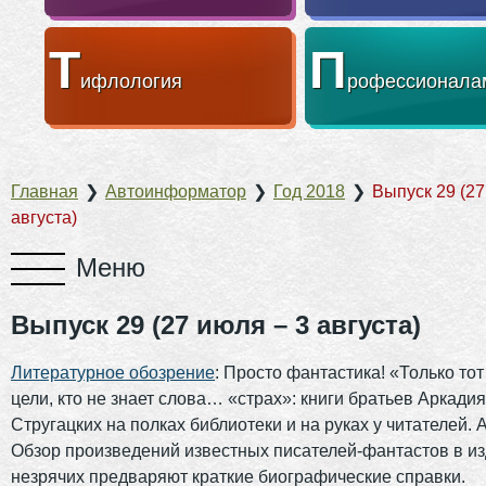
Т
П
ифлология
рофессионала
Главная
❯
Автоинформатор
❯
Год 2018
❯
Выпуск 29 (27
августа)
Выпуск 29 (27 июля – 3 августа)
Литературное обозрение
: Просто фантастика! «Только тот
цели, кто не знает слова… «страх»: книги братьев Аркади
Стругацких на полках библиотеки и на руках у читателей.
Обзор произведений известных писателей-фантастов в и
незрячих предваряют краткие биографические справки.