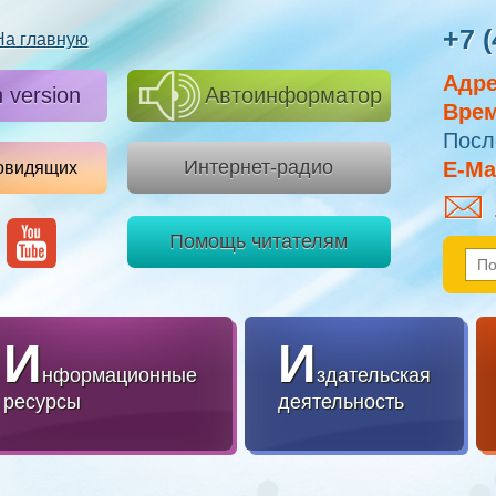
+7 (
На главную
Адре
h version
Автоинформатор
Врем
Посл
Интернет-радио
E-Mai
овидящих
Помощь читателям
И
И
нформационные
здательская
ресурсы
деятельность