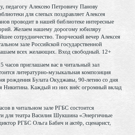
у, педагогу Алексею Петровичу Панову
иблиотеки для слепых поздравляет Алексея
анов проводит в нашей библиотеке интересные
торий. Желаем нашему дорогому юбиляру
ейшее сотрудничество. Творческий вечер Алексея
альном зале Российской государственной
иглашаем всех желающих. Вход свободный. 12+
5 часов приглашаем вас в читальный зал
стоится литературно-музыкальная композиция
ня рождения Булата Окуджавы, 90-летию со дня
я Никитина. Каждый из них внёс огромный вклад
асов в читальном зале РГБС состоится
сти для театра Василия Шукшина «Энергичные
диктор РГБС Ольга Бабич и актёр, сценарист,
.