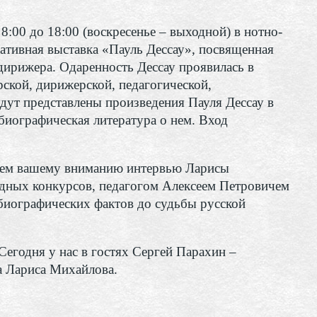
 8:00 до 18:00 (воскресенье – выходной) в нотно-
тивная выставка «Пауль Дессау», посвященная
дирижера. Одаренность Дессау проявилась в
рской, дирижерской, педагогической,
дут представлены произведения Пауля Дессау в
биографическая литература о нем. Вход
 вашему вниманию интервью Ларисы
дных конкурсов, педагогом Алексеем Петровичем
биографических фактов до судьбы русской
годня у нас в гостях Сергей Парахин –
а Лариса Михайлова.