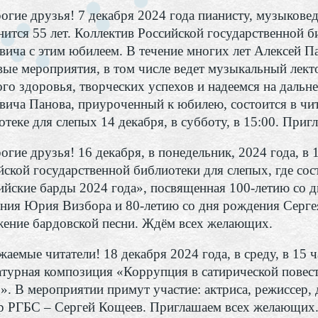
ие друзья! 7 декабря 2024 года пианисту, музыковед
нится 55 лет. Коллектив Российской государственной б
вича с этим юбилеем. В течение многих лет Алексей П
вые мероприятия, в том числе ведет музыкальный лек
ого здоровья, творческих успехов и надеемся на дальн
вича Панова, приуроченный к юбилею, состоится в чит
отеке для слепых 14 декабря, в субботу, в 15:00. Пр
ие друзья! 16 декабря, в понедельник, 2024 года, в 1
йской государственной библиотеки для слепых, где со
ийские барды 2024 года», посвященная 100-летию со д
ния Юрия Визбора и 80-летию со дня рождения Серге
жение бардовской песни. Ждём всех желающих.
емые читатели! 18 декабря 2024 года, в среду, в 15 ч
атурная композиция «Коррупция в сатирической пове
». В мероприятии примут участие: актриса, режиссер, 
р РГБС – Сергей Кощеев. Приглашаем всех желающих