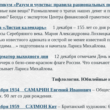
икум «Разум и чувства: правила рациональных п
ные нам вещи? Размышление о тратах наших денег и п
ами? Беседа с экспертом Центра финансовой грамотнос
а «Листая календарь»
1 декабря – 155 лет со дня р
ссы Серебряного века. Мария Александровна Лохвицка
ью известного адвоката и сестрой не менее известной 
едима…» подготовила и начитала Лариса Михайлова.
матор выходного дня
12 декабря отмечаем День 
черк о бело-сине-красном флаге России. Что означают 
азывает Лариса Михайлова.
Тифлология. Юбилейные и
кабря 1934 САМАРИН Евгений Иванович
– Общест
. 90 лет со дня рождения.
кабря 1959 СЭЛМОН Кит
– Британский художник: 6