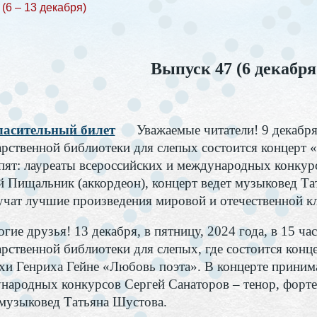
(6 – 13 декабря)
Выпуск 47 (6 декабря
асительный билет
Уважаемые читатели! 9 декабря
арственной библиотеки для слепых состоится концерт 
пят: лауреаты всероссийских и международных конкурс
й Пищальник (аккордеон), концерт ведет музыковед Т
учат лучшие произведения мировой и отечественной кл
ие друзья! 13 декабря, в пятницу, 2024 года, в 15 ча
арственной библиотеки для слепых, где состоится конц
ихи Генриха Гейне «Любовь поэта». В концерте приним
народных конкурсов Сергей Санаторов – тенор, форте
 музыковед Татьяна Шустова.