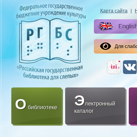
Карта сайта
|
Englis
Для слаб
Э
О
лектронный
библиотеке
каталог