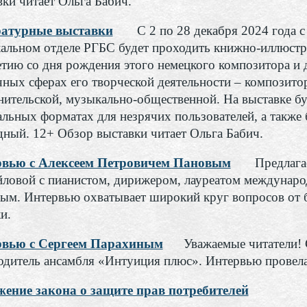
вки читает Ольга Бабич.
атурные выставки
С 2 по 28 декабря 2024 года с
альном отделе РГБС будет проходить книжно-иллюстра
етию со дня рождения этого немецкого композитора и 
чных сферах его творческой деятельности – композито
нительской, музыкально-общественной. На выставке бу
альных форматах для незрячих пользователей, а также 
дный. 12+ Обзор выставки читает Ольга Бабич.
вью с Алексеем Петровичем Пановым
Предлагаем
ловой с пианистом, дирижером, лауреатом междунаро
ым. Интервью охватывает широкий круг вопросов от 
и.
рвью с Сергеем Парахиным
Уважаемые читатели! Се
одитель ансамбля «Интуиция плюс». Интервью провел
ение закона о защите прав потребителей