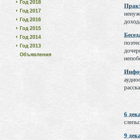
Год 2018
Практ
Год 2017
ненуж
Год 2016
доход
Год 2015
Бесед
Год 2014
поэте
Год 2013
дочер
Объявления
непоб
Инфор
аудиоо
расск
6 де
слепых
9 де