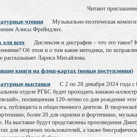
Читают приглашения
атурные чтения
Музыкально-поэтическая компози
нении Алисы Фрейндлих.
 для всех
Дислексия и дисграфия – что это такое? 
ениями? Об этом и о том какие методики, по исправл
е рассказывает Лариса Михайлова.
ящие книги на флеш-картах (новые поступления)
атурные выставки
С 2 по 28 декабря 2024 года с 
альном отделе РГБС будет проходить книжно-иллюстр
евский», посвященная 120-летию со дня рождения этог
ога, публициста и общественного деятеля. В творческо
ортепиано, более 20 для скрипки и фортепиано, музык
е. На выставке будут представлены произведения Дмит
тах для незрячих пользователей, а также биографичес