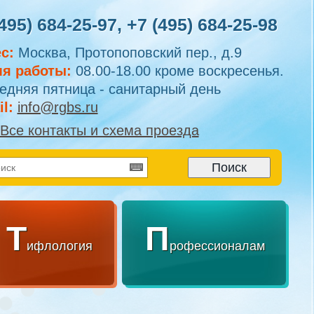
495) 684-25-97
,
+7 (495) 684-25-98
с:
Москва, Протопоповский пер., д.9
я работы:
08.00-18.00 кроме воскресенья.
едняя пятница - санитарный день
l:
info@rgbs.ru
Все контакты и схема проезда
Т
П
ифлология
рофессионалам