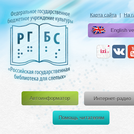
Карта сайта
|
На 
English ve
Автоинформатор
Интернет-радио
Помощь читателям