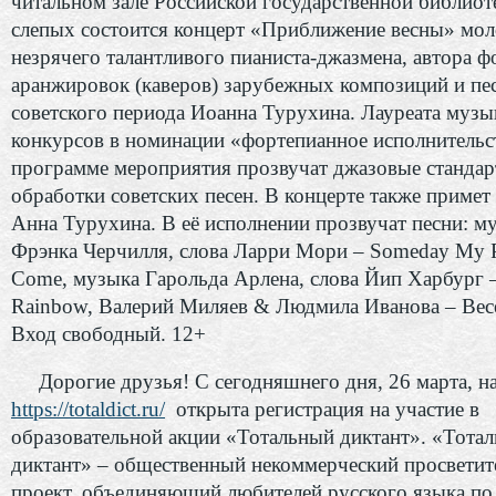
читальном зале Российской государственной библиот
слепых состоится концерт «Приближение весны» мо
незрячего талантливого пианиста-джазмена, автора 
аранжировок (каверов) зарубежных композиций и пе
советского периода Иоанна Турухина. Лауреата муз
конкурсов в номинации «фортепианное исполнительс
программе мероприятия прозвучат джазовые стандар
обработки советских песен. В концерте также примет
Анна Турухина. В её исполнении прозвучат песни: м
Фрэнка Черчилля, слова Ларри Мори – Someday My Pr
Come, музыка Гарольда Арлена, слова Йип Харбург –
Rainbow, Валерий Миляев & Людмила Иванова – Весе
Вход свободный. 12+
Дорогие друзья! С сегодняшнего дня, 26 марта, на
https://totaldict.ru/
открыта регистрация на участие в
образовательной акции «Тотальный диктант». «Тота
диктант» – общественный некоммерческий просветит
проект, объединяющий любителей русского языка по