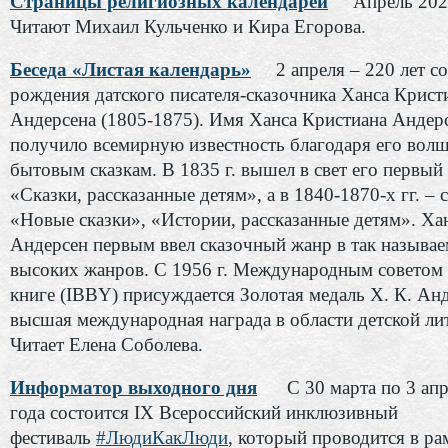
Страницы религиозных календарей
Апрель 202
Читают Михаил Кульченко и Кира Егорова.
Беседа «Листая календарь»
2 апреля – 220 лет со
рождения датского писателя-сказочника Ханса Крист
Андерсена (1805-1875). Имя Ханса Кристиана Андер
получило всемирную известность благодаря его вол
бытовым сказкам. В 1835 г. вышел в свет его первый
«Сказки, рассказанные детям», а в 1840-1870-х гг. –
«Новые сказки», «Истории, рассказанные детям». Ха
Андерсен первым ввел сказочный жанр в так называ
высоких жанров. С 1956 г. Международным советом 
книге (IBBY) присуждается Золотая медаль Х. К. Анд
высшая международная награда в области детской ли
Читает Елена Соболева.
Информатор выходного дня
С 30 марта по 3 ап
года состоится IХ Всероссийский инклюзивный
фестиваль
#ЛюдиКакЛюди
, который проводится в ра