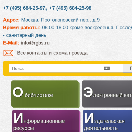
,
+7 (495) 684-25-97
+7 (495) 684-25-98
Адрес:
Москва, Протопоповский пер., д.9
Время работы:
08.00-18.00 кроме воскресенья. После
- санитарный день
E-Mail:
info@rgbs.ru
Все контакты и схема проезда
О
Э
библиотеке
лектронный кат
И
И
нформационные
здательская
ресурсы
деятельность