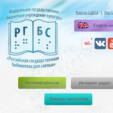
Карта сайта
|
На 
English ve
Автоинформатор
Интернет-радио
Помощь читателям