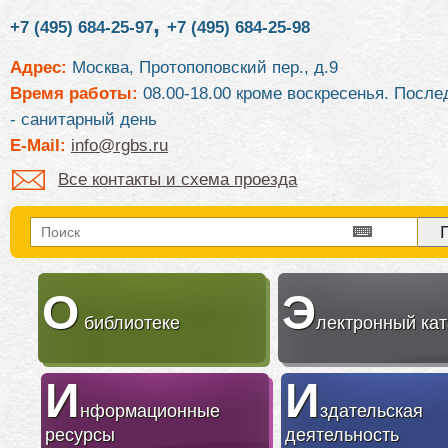
,
+7 (495) 684-25-97
+7 (495) 684-25-98
Адрес:
Москва, Протопоповский пер., д.9
Время работы:
08.00-18.00 кроме воскресенья. После
- санитарный день
E-Mail:
info@rgbs.ru
Все контакты и схема проезда
О
Э
библиотеке
лектронный кат
И
И
нформационные
здательская
ресурсы
деятельность