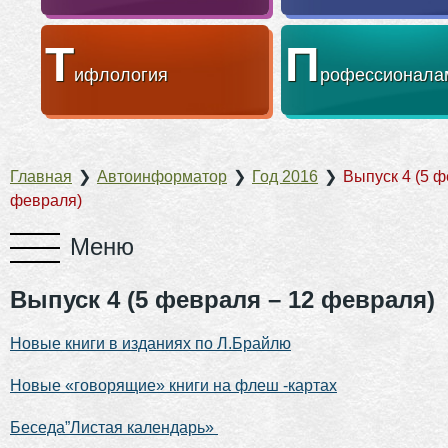
Т
П
ифлология
рофессионала
Главная
❯
Автоинформатор
❯
Год 2016
❯
Выпуск 4 (5 ф
февраля)
Выпуск 4 (5 февраля – 12 февраля)
Новые книги в изданиях по Л.Брайлю
Новые «говорящие» книги на флеш -картах
Беседа”Листая календарь»