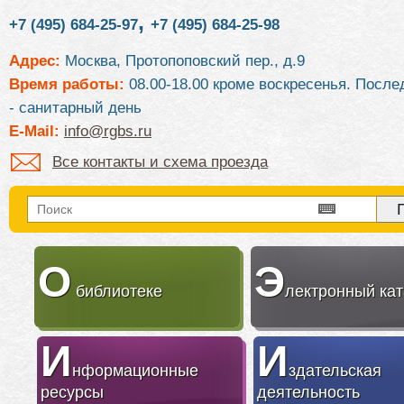
,
+7 (495) 684-25-97
+7 (495) 684-25-98
Адрес:
Москва, Протопоповский пер., д.9
Время работы:
08.00-18.00 кроме воскресенья. После
- санитарный день
E-Mail:
info@rgbs.ru
Все контакты и схема проезда
О
Э
библиотеке
лектронный кат
И
И
нформационные
здательская
ресурсы
деятельность