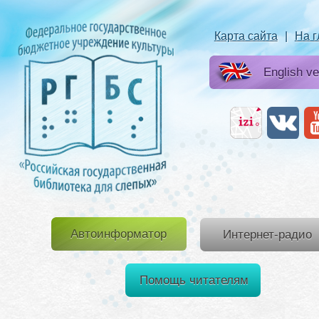
Карта сайта
|
На 
English ve
Автоинформатор
Интернет-радио
Помощь читателям