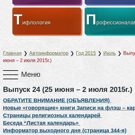
Т
П
ифлология
рофессионала
Главная
❯
Автоинформатор
❯
Год 2015
❯
Июль
❯
Выпу
июня – 2 июля 2015г.)
Выпуск 24 (25 июня – 2 июля 2015г.)
ОБРАТИТЕ ВНИМАНИЕ (ОБЪЯВЛЕНИЯ)
Новые «говорящие» книги Записи на флэш – ка
Страницы религиозных календарей
Беседа “Листая календарь»
Информатор выходного дня (страница 344-я)